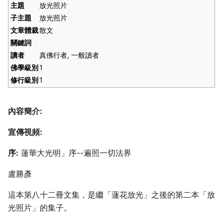
主題
放光照片
子主題
放光照片
文章體裁
散文
關鍵詞
讀者
真佛行者, 一般讀者
佛學級別
1
修行級別
1
內容簡介:
宣傳視頻:
序:
蓮華大光明」序--遍照一切法界
盧勝彥
這本第八十二冊文集，是繼「蓮花放光」之後的第二本「放
光照片」的集子。