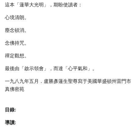
這本「蓮華大光明」，期盼使讀者：
心境清朗。
塵念頓消。
念佛持咒。
禪定觀想。
最後由「啟示領會」，而達「心平氣和」。
一九八九年五月．盧勝彥蓮生聖尊寫于美國華盛頓州雷門市
真佛密苑
目錄:
導讀: