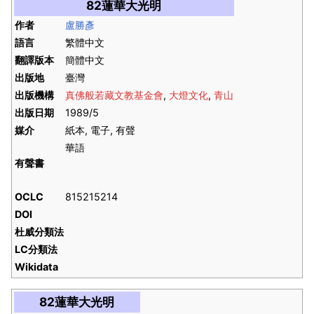
82蓮華大光明
作者
盧勝彥
語言
繁體中文
翻譯版本
簡體中文
出版地
臺灣
出版機構
真佛般若藏文教基金會
,
大燈文化
,
青山
出版日期
1989/5
媒介
紙本, 電子, 有聲
華語
有聲書
OCLC
815215214
DOI
杜威分類法
LC分類法
Wikidata
82蓮華大光明