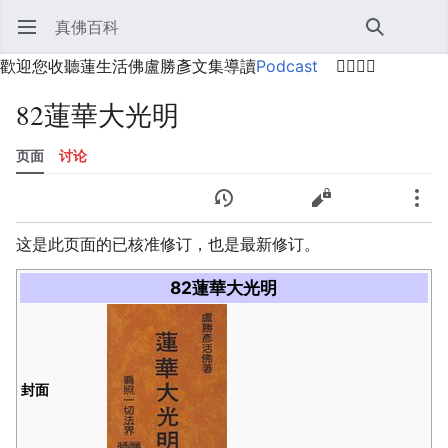
真佛百科
打开主菜单
搜索
用户菜单
歡迎您收聽蓮生活佛盧勝彥文集導讀
Podcast
🙋‍♂️🙋‍♀️
82蓮華大光明
页面
讨论
语言
监视
历史
编辑
更多
这是此页面的已核准修订，也是最新修订。
82蓮華大光明
封面