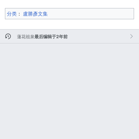
分类
：​
盧勝彥文集
蓮花祖泉
最后编辑于2年前