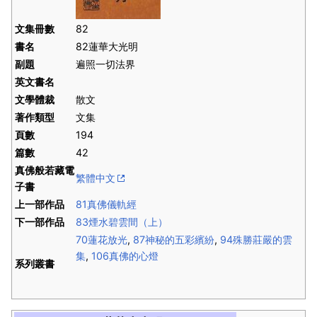
文集冊數
82
書名
82蓮華大光明
副題
遍照一切法界
英文書名
文學體裁
散文
著作類型
文集
頁數
194
篇數
42
真佛般若藏電
繁體中文
子書
上一部作品
81真佛儀軌經
下一部作品
83煙水碧雲間（上）
70蓮花放光
,
87神秘的五彩繽紛
,
94殊勝莊嚴的雲
集
,
106真佛的心燈
系列叢書