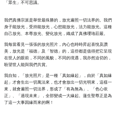
「眾生」不可思議。
我們真佛宗派是舉世最殊勝的，放光遍照一切法界的。我們
身子能放光，受持能放光，心想能放光，法力能放光。這種
自己放光、本尊放光、變化放光，織成了真佛瓔珞莊嚴。
我每當看見一張張的放光照片，內心也時時昇起喜悅及讚
美，放光是「福德」及「智德」的，這些都是值得把它呈現
在世人的眼前，不同的風貌，不同的境遇，我亦然迫切的，
盼望世人能與我們共賞。
我自知，「放光照片」是一種「真如緣起」，由於「真如緣
起」才會生出一切萬法來，也才會放出一切光明來，這樣一
來，就會遍照一切法界，形成了「有為無為」、「色心依
正」、「過現未來」，全部變成一大緣起。蓮生聖尊正是為
了這一大事因緣而來的啊！