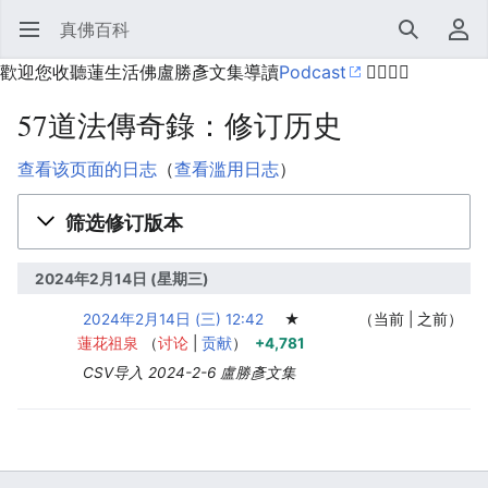
真佛百科
打开主菜单
搜索
用户菜单
歡迎您收聽蓮生活佛盧勝彥文集導讀
Podcast
🙋‍♂️🙋‍♀️
57道法傳奇錄：修订历史
查看该页面的日志
（
查看滥用日志
）
筛选修订版本
2024年2月14日 (星期三)
2024年2月14日 (三) 12:42
‎
‎
‎
★
当前
之前
蓮花祖泉
讨论
贡献
+4,781
CSV导入 2024-2-6 盧勝彥文集