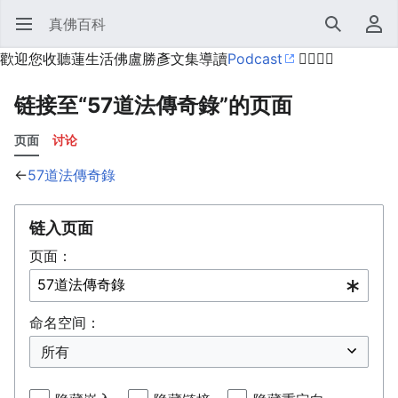
真佛百科
打开主菜单
搜索
用户菜单
歡迎您收聽蓮生活佛盧勝彥文集導讀
Podcast
🙋‍♂️🙋‍♀️
链接至“57道法傳奇錄”的页面
页面
讨论
←
57道法傳奇錄
链入页面
页面：
命名空间：