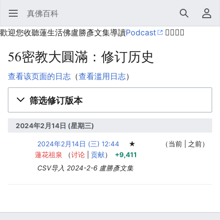
真佛百科
打开主菜单
搜索
用户菜单
歡迎您收聽蓮生活佛盧勝彥文集導讀
Podcast
🙋‍♂️🙋‍♀️
56密教大圓滿：修订历史
查看该页面的日志
（
查看滥用日志
）
筛选修订版本
2024年2月14日 (星期三)
2024年2月14日 (三) 12:44
‎
‎
‎
★
当前
之前
蓮花祖泉
讨论
贡献
+9,411
CSV导入 2024-2-6 盧勝彥文集