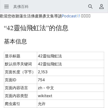
真佛百科
打开主菜单
搜索
用户菜单
歡迎您收聽蓮生活佛盧勝彥文集導讀
Podcast
🙋‍♂️🙋‍♀️
“42靈仙飛虹法”的信息
基本信息
显示标题
42靈仙飛虹法
默认排序关键词
42靈仙飛虹法
页面长度（字节）
2,153
页面ID
754
页面内容语言
zh - 中文
页面内容类型
wikitext
爬虫索引
允许