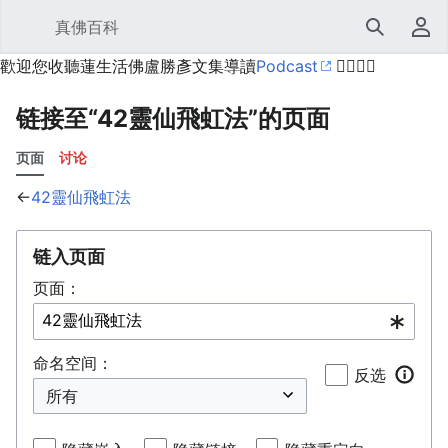
真佛百科
打开主菜单
搜索
用户菜单
歡迎您收聽蓮生活佛盧勝彥文集導讀
Podcast
🙋‍♂️🙋‍♀️
链接至“42靈仙飛虹法”的页面
页面
讨论
←
42靈仙飛虹法
链入页面
页面：
命名空间：
反选