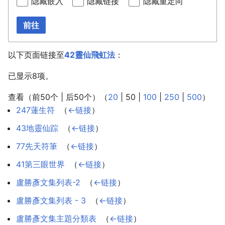
隐藏嵌入
隐藏链接
隐藏重定向
前往
以下页面链接至
42靈仙飛虹法
：
已显示8项。
查看（
前50个
|
后50个
）（
20
|
50
|
100
|
250
|
500
）
247蓮生符
‎
（
←链接
）
43地靈仙踪
‎
（
←链接
）
77先天符筆
‎
（
←链接
）
41第三眼世界
‎
（
←链接
）
盧勝彥文集列表-2
‎
（
←链接
）
盧勝彥文集列表 - 3
‎
（
←链接
）
盧勝彥文集主題分類表
‎
（
←链接
）