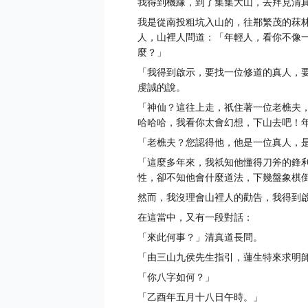
我得到機緣，到了集集大山，去拜見清
我是從南投粗坑入山的，往郱繁茂的菻
人，山裡人問道：「年輕人，看你不像
麼？」
「我得到啟示，要找一位修道的真人，
虔誠的說。
「神仙？這往上走，祇住著一位老樵夫
哈哈哈，我看你太會幻想，下山去吧！
「老樵夫？您認得他，他是一位真人，
「這麼多年來，我祇知他懂得刀斧的鋒
性，卻不知他會什麼道法，下幾盤象棋
然而，我沒理會山裡人的勸告，我得到
在這當中，又有一段對話：
「來此何事？」清真道長問。
「由三山九侯先生指引，蓮生特來求明
「你八字如何？」
「乙酉年五月十八日午時。」