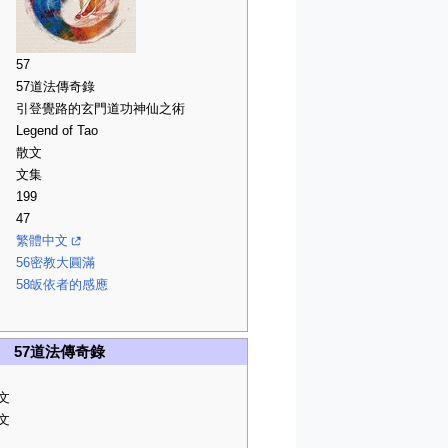
57
57道法傳奇錄
引登覺路的玄門道功神仙之術
Legend of Tao
散文
文集
199
47
繁體中文
56密教大圓滿
58皈依者的感應
57道法傳奇錄
文
文