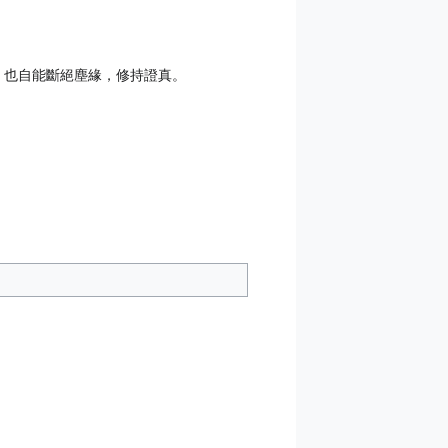
，也自能斷絕塵緣，修持證真。