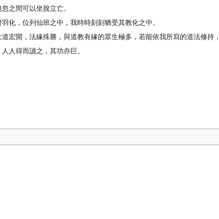
倏忽之間可以坐脫立亡。
證羽化，位列仙班之中，我時時刻刻猶受其教化之中。
大道宏開，法緣殊勝，與道教有緣的眾生極多，若能依我所寫的道法修持
，人人得而讀之，其功亦巨。