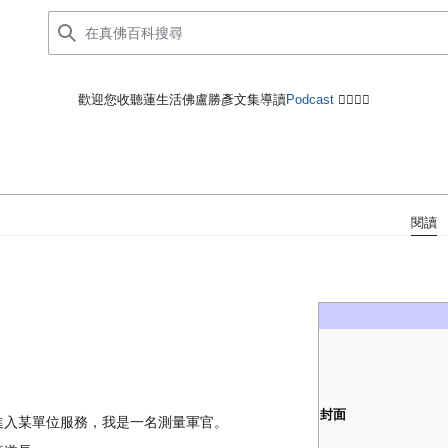
歡迎您收聽蓮生活佛盧勝彥文集導讀
Podcast
🙋‍♂️🙋‍♀️
閱讀
封面
進入某單位服務，我是一名測量軍官。