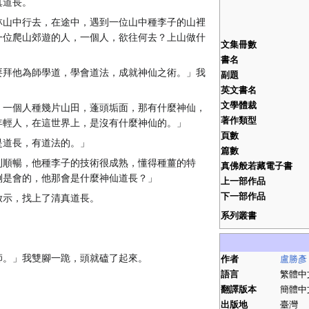
真道長。
林山中行去，在途中，遇到一位山中種李子的山裡
一位爬山郊遊的人，一個人，欲往何去？上山做什
文集冊數
書名
要拜他為師學道，學會道法，成就神仙之術。」我
副題
英文書名
文學體裁
，一個人種幾片山田，蓬頭垢面，那有什麼神仙，
著作類型
年輕人，在這世界上，是沒有什麼神仙的。」
頁數
是道長，有道法的。」
篇數
利順暢，他種李子的技術很成熟，懂得種薑的特
真佛般若藏電子書
倒是會的，他那會是什麼神仙道長？」
上一部作品
下一部作品
啟示，找上了清真道長。
系列叢書
師。」我雙腳一跪，頭就磕了起來。
作者
盧勝彥
語言
繁體中
翻譯版本
簡體中
出版地
臺灣