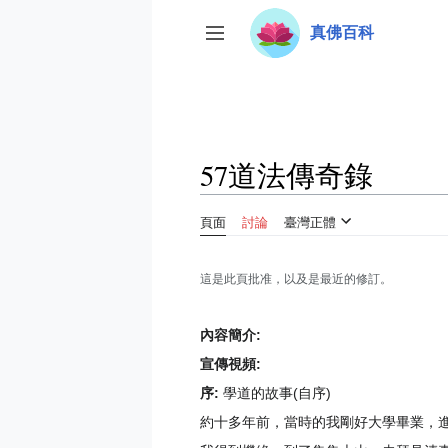
跳
真佛百科
至
切換側欄
內
容
57道法傳奇錄
頁面
討論
臺灣正體
這是此頁批准，以及是最近的修訂。
內容簡介:
宣傳視頻:
序:
學道的故事(自序)
約十多年前，當時的我剛好大學畢業，