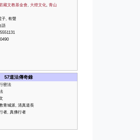
若藏文教基金會
,
大燈文化
,
青山
電子, 有聲
台語
5551131
0490
57道法傳奇錄
行密法
法
文
教青城派, 清真道長
行者, 真佛行者