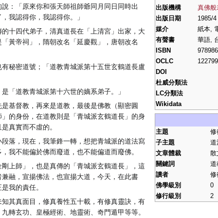
的說：「原來你和張天師祖師爺同月同日同時出
出版機構
真佛般
了，我認得你，我認得你。」
出版日期
1985/4
媒介
紙本, 
傳的十四代弟子，清真道長在「上清宮」出家，大
有聲書
華語, 
是「黃帝祠」，隋朝改名「延慶觀」，唐朝改名
ISBN
978986
OCLC
122799
也有秘密道號；「道教青城派第十五世玄鶴道長盧
DOI
杜威分類法
，是「道教青城派第十六世的嫡系弟子。」
LC分類法
Wikidata
先是基督教，再來是道教，最後是佛教（顯密圓
師」的身份，在道教則是「青城派玄鶴道長」的身
且是真實而不虛的。
主題
修
小段落，現在，我筆鋒一轉，想把青城派的道法寫
子主題
道
多，我不能偏於佛而廢道，也不能偏道而廢佛。
文章體裁
散
關鍵詞
道
金剛上師」，也是真傳的「青城派玄鶴道長」，這
讀者
修
者兼融，宣揚佛法，也宣揚大道，今天，在此書
佛學級別
0
正是我的責任。
修行級別
2
未知其真面目，修真養性五十載，有修真靈訣，有
、九轉玄功、皇極經術、地靈術、奇門遁甲等等。