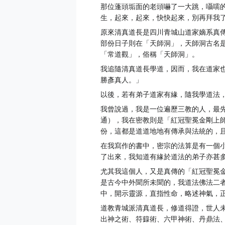
那位蓬頭垢面的老頭嚇了一大跳，囁嚅
生，起來，起來，快快起來，別再拜我
原來清真道長是四川青城山道家嫡系真
部份日子則在「天師洞」，天師洞古名
「常道觀」，俗稱「天師洞」。
我追隨清真道長學道，因而，我在道家
勝彥真人。」
以後，若有弟子道家有緣，隨我學道法
我曾說過，我是一位遍歷三教的人，最
通），我在密教則是「紅冠聖冕金剛上
份，這都是道道地地有傳承與法統的，
在我寫作的書中，密宗的法算是有一個
了出來，我知道有緣於道法的弟子亦甚
尤其我這個人，又是真傳的「紅冠聖冕
是古今中外聞所未聞的，我道法佛法二
中，開示靈源，直指性命，略述神氣，
道教青城派清真道長，修道得證，世人
出神之術、符籙術、六甲神術、丹鼎法