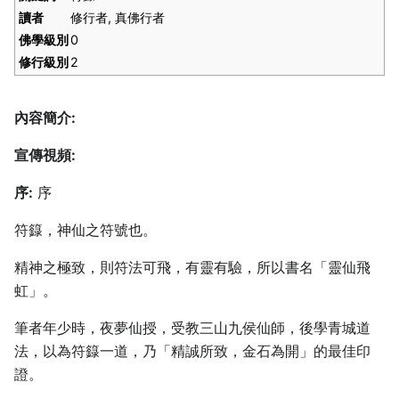
讀者
修行者, 真佛行者
佛學級別
0
修行級別
2
內容簡介:
宣傳視頻:
序:
序
符籙，神仙之符號也。
精神之極致，則符法可飛，有靈有驗，所以書名「靈仙飛
虹」。
筆者年少時，夜夢仙授，受教三山九侯仙師，後學青城道
法，以為符籙一道，乃「精誠所致，金石為開」的最佳印
證。