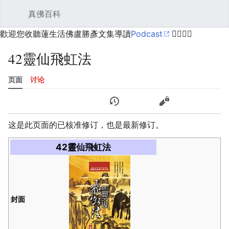
真佛百科
打开主菜单
搜索
用户菜单
歡迎您收聽蓮生活佛盧勝彥文集導讀
Podcast
🙋‍♂️🙋‍♀️
42靈仙飛虹法
页面
讨论
语言
监视
历史
编辑
更多
这是此页面的已核准修订，也是最新修订。
42靈仙飛虹法
封面