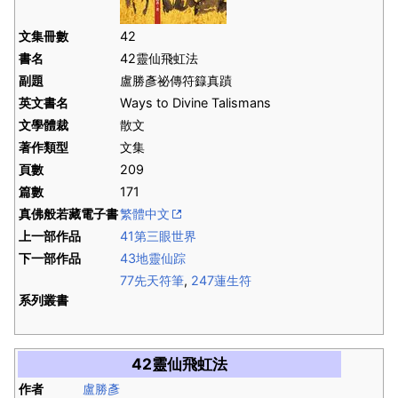
文集冊數
42
書名
42靈仙飛虹法
副題
盧勝彥祕傳符籙真蹟
英文書名
Ways to Divine Talismans
文學體裁
散文
著作類型
文集
頁數
209
篇數
171
真佛般若藏電子書
繁體中文
上一部作品
41第三眼世界
下一部作品
43地靈仙踪
77先天符筆
,
247蓮生符
系列叢書
42靈仙飛虹法
作者
盧勝彥