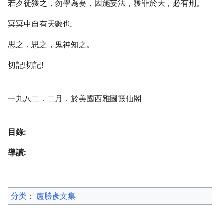
若歹徒獲之，勿學為要，因施妄法，獲罪於天，必有刑。
冥冥中自有天數也。
思之，思之，鬼神知之。
切記!切記!
一九八二．二月．於美國西雅圖靈仙閣
目錄:
導讀:
分类
：​
盧勝彥文集