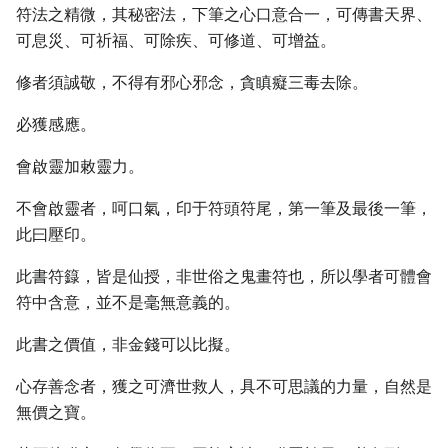
符法之精微，其秘密法，下筆之心口意合一，可傳書天界、
可息災、可祈福、可除疾、可修道、可增益。
修者須誠敬，不得有邪心邪念，貪瞋癡三毒去除。
必獲感應。
會啟靈加敕靈力。
不會啟靈者，呵口氣，印于符頭符尾，第一筆及最後一筆，
此曰壓印。
此書符籙，皆是仙授，非世俗之鬼畫符也，所以學者可體會
符中含意，並不是毫無意義的。
此書之價值，非金錢可以比擬。
心存善念者，獲之可濟世救人，具不可思議的力量，自然是
無價之寶。