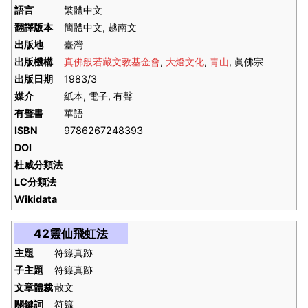
語言
繁體中文
翻譯版本
簡體中文, 越南文
出版地
臺灣
出版機構
真佛般若藏文教基金會
,
大燈文化
,
青山
, 眞佛宗
出版日期
1983/3
媒介
紙本, 電子, 有聲
有聲書
華語
ISBN
9786267248393
DOI
杜威分類法
LC分類法
Wikidata
42靈仙飛虹法
主題
符籙真跡
子主題
符籙真跡
文章體裁
散文
關鍵詞
符籙