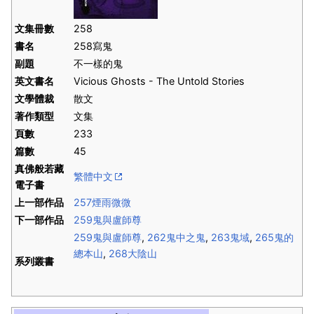
文集冊數
258
書名
258寫鬼
副題
不一樣的鬼
英文書名
Vicious Ghosts - The Untold Stories
文學體裁
散文
著作類型
文集
頁數
233
篇數
45
真佛般若藏
繁體中文
電子書
上一部作品
257煙雨微微
下一部作品
259鬼與盧師尊
259鬼與盧師尊
,
262鬼中之鬼
,
263鬼域
,
265鬼的
總本山
,
268大陰山
系列叢書