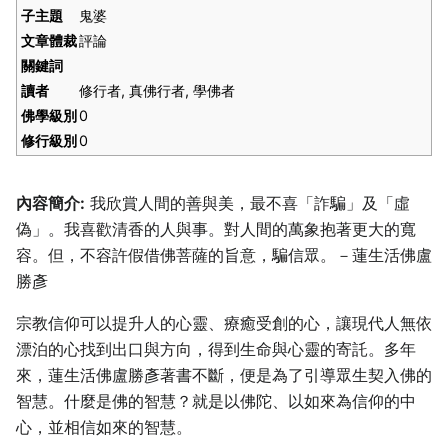
子主題
鬼婆
文章體裁
評論
關鍵詞
讀者
修行者, 真佛行者, 學佛者
佛學級別
0
修行級別
0
內容簡介:
我欣賞人間的善與美，最不喜「詐騙」及「虛
偽」。我喜歡清香的人與事。對人間的萬象抱著更大的寬
容。但，不容許假借佛菩薩的旨意，騙信眾。－蓮生活佛盧
勝彥
宗教信仰可以提升人的心靈、療癒受創的心，讓現代人無依
漂泊的心找到出口與方向，得到生命與心靈的寄託。多年
來，蓮生活佛盧勝彥著書不斷，便是為了引導眾生契入佛的
智慧。什麼是佛的智慧？就是以佛陀、以如來為信仰的中
心，並相信如來的智慧。