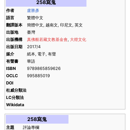
258寫鬼
作者
盧勝彥
語言
繁體中文
翻譯版本
簡體中文, 越南文, 印尼文, 英文
出版地
臺灣
出版機構
真佛般若藏文教基金會
,
大燈文化
出版日期
2017/4
媒介
紙本, 電子, 有聲
有聲書
華語
ISBN
9789865859626
OCLC
995885019
DOI
杜威分類法
LC分類法
Wikidata
258寫鬼
主題
評論專欄