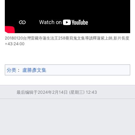
20180120台灣雷藏寺蓮生法王258冊寫鬼文集導讀釋蓮紫上師,影片長度
=43:24:00
分类
：​
盧勝彥文集
最后编辑于2024年2月14日 (星期三) 12:43