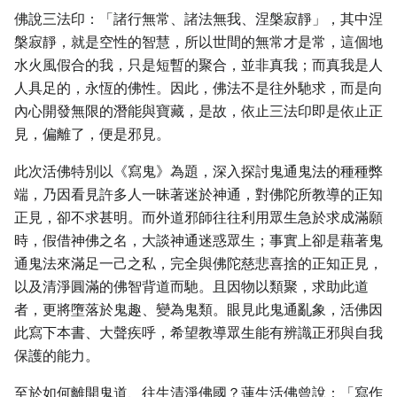
佛說三法印：「諸行無常、諸法無我、涅槃寂靜」，其中涅
槃寂靜，就是空性的智慧，所以世間的無常才是常，這個地
水火風假合的我，只是短暫的聚合，並非真我；而真我是人
人具足的，永恆的佛性。因此，佛法不是往外馳求，而是向
內心開發無限的潛能與寶藏，是故，依止三法印即是依止正
見，偏離了，便是邪見。
此次活佛特別以《寫鬼》為題，深入探討鬼通鬼法的種種弊
端，乃因看見許多人一昧著迷於神通，對佛陀所教導的正知
正見，卻不求甚明。而外道邪師往往利用眾生急於求成滿願
時，假借神佛之名，大談神通迷惑眾生；事實上卻是藉著鬼
通鬼法來滿足一己之私，完全與佛陀慈悲喜捨的正知正見，
以及清淨圓滿的佛智背道而馳。且因物以類聚，求助此道
者，更將墮落於鬼趣、變為鬼類。眼見此鬼通亂象，活佛因
此寫下本書、大聲疾呼，希望教導眾生能有辨識正邪與自我
保護的能力。
至於如何離開鬼道、往生清淨佛國？蓮生活佛曾說：「寫作