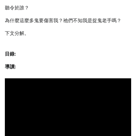
聽令於誰？
為什麼這麼多鬼要傷害我？祂們不知我是捉鬼老手嗎？
下文分解。
目錄:
導讀: