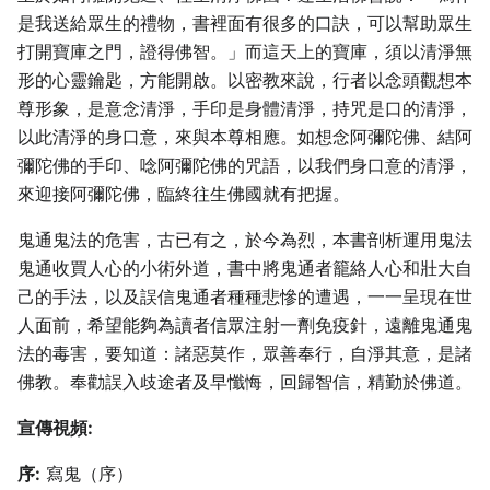
是我送給眾生的禮物，書裡面有很多的口訣，可以幫助眾生
打開寶庫之門，證得佛智。」而這天上的寶庫，須以清淨無
形的心靈鑰匙，方能開啟。以密教來說，行者以念頭觀想本
尊形象，是意念清淨，手印是身體清淨，持咒是口的清淨，
以此清淨的身口意，來與本尊相應。如想念阿彌陀佛、結阿
彌陀佛的手印、唸阿彌陀佛的咒語，以我們身口意的清淨，
來迎接阿彌陀佛，臨終往生佛國就有把握。
鬼通鬼法的危害，古已有之，於今為烈，本書剖析運用鬼法
鬼通收買人心的小術外道，書中將鬼通者籠絡人心和壯大自
己的手法，以及誤信鬼通者種種悲慘的遭遇，一一呈現在世
人面前，希望能夠為讀者信眾注射一劑免疫針，遠離鬼通鬼
法的毒害，要知道：諸惡莫作，眾善奉行，自淨其意，是諸
佛教。奉勸誤入歧途者及早懺悔，回歸智信，精勤於佛道。
宣傳視頻:
序:
寫鬼（序）