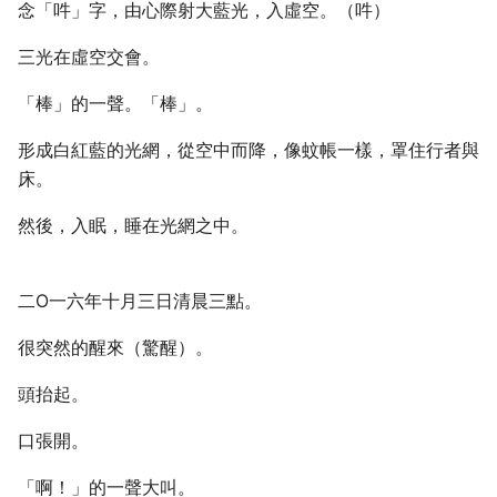
念「吽」字，由心際射大藍光，入虛空。（吽）
三光在虛空交會。
「棒」的一聲。「棒」。
形成白紅藍的光網，從空中而降，像蚊帳一樣，罩住行者與
床。
然後，入眠，睡在光網之中。
二O一六年十月三日清晨三點。
很突然的醒來（驚醒）。
頭抬起。
口張開。
「啊！」的一聲大叫。