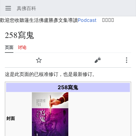
真佛百科
打开主菜单
搜索
用户菜单
歡迎您收聽蓮生活佛盧勝彥文集導讀
Podcast
🙋‍♂️🙋‍♀️
258寫鬼
页面
讨论
语言
监视
历史
编辑
更多
这是此页面的已核准修订，也是最新修订。
258寫鬼
封面