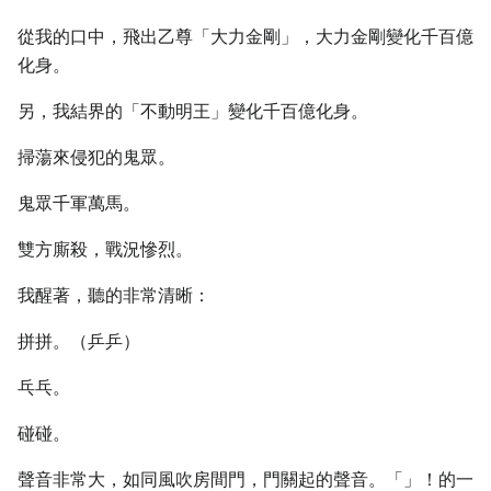
從我的口中，飛出乙尊「大力金剛」，大力金剛變化千百億
化身。
另，我結界的「不動明王」變化千百億化身。
掃蕩來侵犯的鬼眾。
鬼眾千軍萬馬。
雙方廝殺，戰況慘烈。
我醒著，聽的非常清晰：
拼拼。（乒乒）
乓乓。
碰碰。
聲音非常大，如同風吹房間門，門關起的聲音。「」！的一