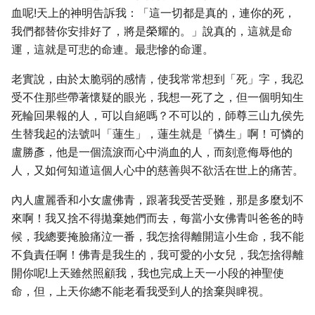
血呢!天上的神明告訴我：「這一切都是真的，連你的死，
我們都替你安排好了，將是榮耀的。」說真的，這就是命
運，這就是可悲的命連。最悲慘的命運。
老實說，由於太脆弱的感情，使我常常想到「死」字，我忍
受不住那些帶著懷疑的眼光，我想一死了之，但一個明知生
死輪回果報的人，可以自絕嗎？不可以的，師尊三山九侯先
生替我起的法號叫「蓮生」，蓮生就是「憐生」啊！可憐的
盧勝彥，他是一個流淚而心中淌血的人，而刻意侮辱他的
人，又如何知道這個人心中的慈善與不欲活在世上的痛苦。
內人盧麗香和小女盧佛青，跟著我受苦受難，那是多麼划不
來啊！我又捨不得拋棄她們而去，每當小女佛青叫爸爸的時
候，我總要掩臉痛泣一番，我怎捨得離開這小生命，我不能
不負責任啊！佛青是我生的，我可愛的小女兒，我怎捨得離
開你呢!上天雖然照顧我，我也完成上天一小段的神聖使
命，但，上天你總不能老看我受到人的捨棄與睥視。