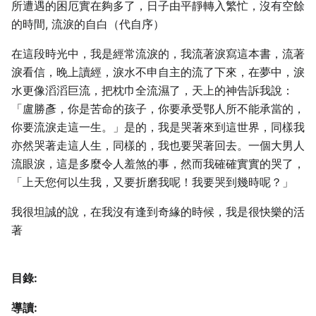
所遭遇的困厄實在夠多了，日子由平靜轉入繁忙，沒有空餘
的時間, 流淚的自白（代自序）
在這段時光中，我是經常流淚的，我流著淚寫這本書，流著
淚看信，晚上讀經，淚水不申自主的流了下來，在夢中，淚
水更像滔滔巨流，把枕巾全流濕了，天上的神告訴我說：
「盧勝彥，你是苦命的孩子，你要承受鄂人所不能承當的，
你要流淚走這一生。」是的，我是哭著來到這世界，同樣我
亦然哭著走這人生，同樣的，我也要哭著回去。一個大男人
流眼淚，這是多麼令人羞煞的事，然而我確確實實的哭了，
「上天您何以生我，又要折磨我呢！我要哭到幾時呢？」
我很坦誠的說，在我沒有逢到奇緣的時候，我是很快樂的活
著
目錄:
導讀: