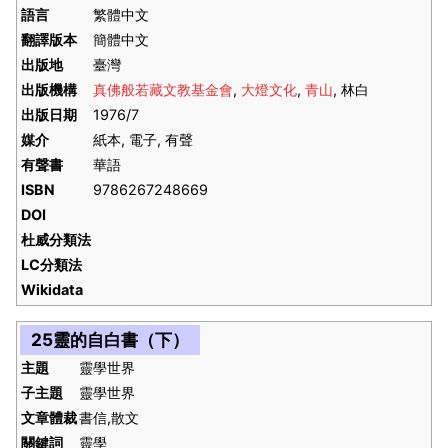
語言
繁體中文
翻譯版本
簡體中文
出版地
臺灣
出版機構
真佛般若藏文教基金會
,
大燈文化
,
青山
, 林白
出版日期
1976/7
媒介
紙本, 電子, 有聲
有聲書
華語
ISBN
9786267248669
DOI
杜威分類法
LC分類法
Wikidata
25靈的自白書（下）
主題
靈學世界
子主題
靈學世界
文章體裁
書信,散文
關鍵詞
靈學