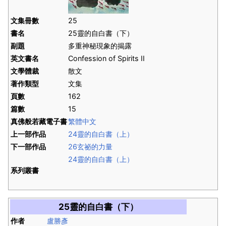
文集冊數
25
書名
25靈的自白書（下）
副題
多重神秘現象的揭露
英文書名
Confession of Spirits II
文學體裁
散文
著作類型
文集
頁數
162
篇數
15
真佛般若藏電子書
繁體中文
上一部作品
24靈的自白書（上）
下一部作品
26玄祕的力量
24靈的自白書（上）
系列叢書
25靈的自白書（下）
作者
盧勝彥