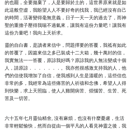
的也罷，全要拋棄了，人是要歸於土的，這世界原來就是如
此這般空虛，我盼望人人不要好奇的找我，我已經沒有自己
的時間，活著變得毫無意義，日子一天一天的過去了，而神
聖的重擔子壓得我喘不過氣來，讓我有這份力量吧！讓我有
這份力量吧！我向上天祈求。
靈的自白書，是讀者來信中，問題擇要的答覆，我祗有如此
的答覆了，因篇來信之多已裝成十二大箱，幾十萬封的信，
我實無法一一答覆，原諒我好嗎？原諒我的人無法變成十個
人，請原諒．．．．．．．。我亦然很感激支持我的人，他
們的信使我增加了自信，使我感到人生是溫暖的，這些信也
非常的多，我經常為這些痛苦的人祈禱和念佛，希望人人得
到快樂，求上天照臨，使人人雞開病苦、煩惱苦、生苦、死
苦及一切苦。
六十五年七月靈仙精舍, 沒有麻煩，也沒有什麼憂慮，生活
非常輕鬆愉快，然而自從由一個平凡的人看見神靈之後，我