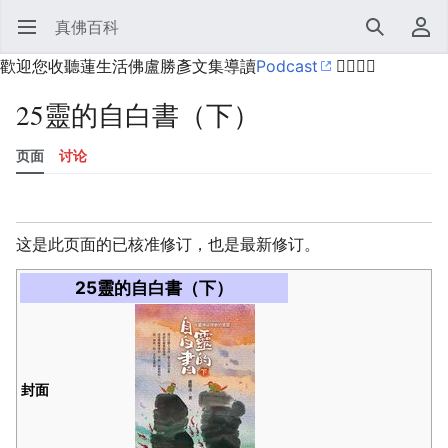
真佛百科
打开主菜单
搜索
用户菜单
歡迎您收聽蓮生活佛盧勝彥文集導讀
Podcast
🙋‍♂️🙋‍♀️
25靈的自白書（下）
页面
讨论
语言
监视
历史
编辑
更多
这是此页面的已核准修订，也是最新修订。
25靈的自白書（下）
封面