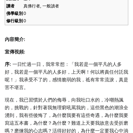
讀者
真佛行者, 一般讀者
佛學級別
0
修行級別
0
內容簡介:
宣傳視頻:
序:
一日忙過一日，我常常想：「我若是一個平凡的人多
好，我若是一個平凡的人多好，上天啊！何以將責任付託我
呢！」我承受不了的，感情脆弱的我，祗有常常流淚，真是
苦不堪言。
現在，我已習慣於人們的侮辱，向我吐口水的，冷嘲熱諷
的，挑戰的，針對著我無理窮吼罵我的，這些黑色的潮浪全
湧到，我有些後悔了，為什麼我要有這些奇遇，為什麼我要
寫這五本書，為什麼？為什麼？難道上天要我故意去受折磨
嗎？磨煉我的心志嗎？活得好好的，為什麼一定要我心中淌