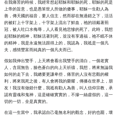
在我痛苦的時候，我經常想起耶穌和耶穌的死，耶穌的死是
上帝的旨意，也是愚笨世人所做的傻事，耶穌一生勸人為
善，傳天國的福音，要人信主，然而卻在無過錯之下，活活
的被釘上十字架上，十字架上流出了鮮血，祂的頭戴著荊
冠，被人吐口水侮辱，人人看見祂悲慘的死了。此時，我想
起耶穌的精神，耶穌活著到死，並沒有享過福，祂不眠不休
的精神，我是永遠無法跟得上的，我認為，我祗是一個凡
夫，感情豐富而純真的一個凡夫而已。
假如我伸出雙手，上天將會看出我雙手的清白，一個老實
人，含屈無告，臉色蒼白的向上天祈禱，我想，將來無論我
如何的走下去，我總要更謙卑些，痛苦的人沒有悲觀的權
利，將來我死之後，有人會將我的榮耀，傳播在世界上，朋
友！我沒有做錯什麼，我祗有勸人為善，叫人信仰宗教，承
認有靈魂和鬼神，這是確確實實的，不摻一絲虛假的，這一
切的一切，全是真實的。
在這一生當中，我承認自己毫無名利的觀念，好的也罷，壞