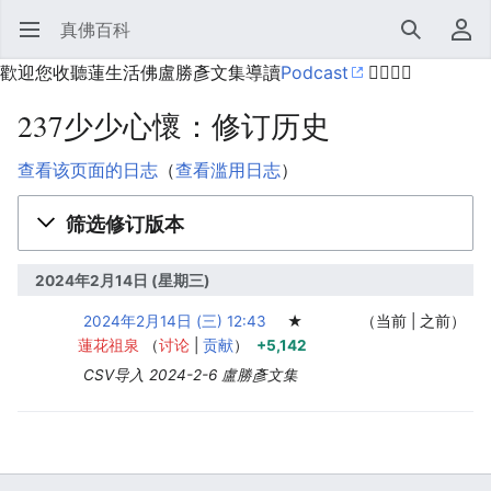
真佛百科
打开主菜单
搜索
用户菜单
歡迎您收聽蓮生活佛盧勝彥文集導讀
Podcast
🙋‍♂️🙋‍♀️
237少少心懷：修订历史
查看该页面的日志
（
查看滥用日志
）
筛选修订版本
2024年2月14日 (星期三)
2024年2月14日 (三) 12:43
‎
‎
‎
★
当前
之前
蓮花祖泉
讨论
贡献
+5,142
CSV导入 2024-2-6 盧勝彥文集