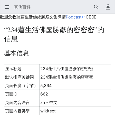
真佛百科
打开主菜单
搜索
用户菜单
歡迎您收聽蓮生活佛盧勝彥文集導讀
Podcast
🙋‍♂️🙋‍♀️
“234蓮生活佛盧勝彥的密密密”的
信息
基本信息
显示标题
234蓮生活佛盧勝彥的密密密
默认排序关键词
234蓮生活佛盧勝彥的密密密
页面长度（字节）
5,364
页面ID
662
页面内容语言
zh - 中文
页面内容类型
wikitext