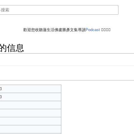
歡迎您收聽蓮生活佛盧勝彥文集導讀
Podcast
🙋‍♂️🙋‍♀️
”的信息
印
印