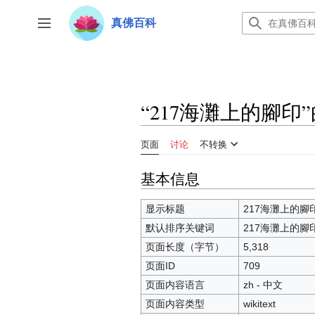
跳
转
真佛百科
开关侧边栏
到
内
容
“217海灘上的腳印
页面
讨论
不转换
基本信息
显示标题
217海灘上的腳
默认排序关键词
217海灘上的腳
页面长度（字节）
5,318
页面ID
709
页面内容语言
zh - 中文
页面内容类型
wikitext