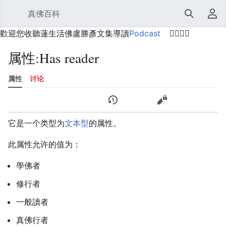
真佛百科
打开主菜单
搜索
用户菜单
歡迎您收聽蓮生活佛盧勝彥文集導讀
Podcast
🙋‍♂️🙋‍♀️
属性:Has reader
属性
讨论
语言
监视
历史
编辑
更多
它是一个类型为
文本型
的属性。
此属性允许的值为：
學佛者
修行者
一般讀者
真佛行者