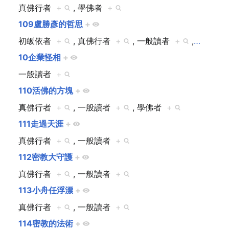
真佛行者
+
, 學佛者
+
109盧勝彥的哲思
+
初皈依者
+
, 真佛行者
+
, 一般讀者
+
,
…
10企業怪相
+
一般讀者
+
110活佛的方塊
+
真佛行者
+
, 一般讀者
+
, 學佛者
+
111走過天涯
+
真佛行者
+
, 一般讀者
+
112密教大守護
+
真佛行者
+
, 一般讀者
+
113小舟任浮漂
+
真佛行者
+
, 一般讀者
+
114密教的法術
+