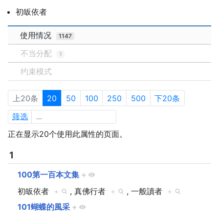
初皈依者
使用情况
1147
不当分配
1
约束模式
上20条
20
50
100
250
500
下20条
筛选
正在显示20个使用此属性的页面。
1
100第一百本文集
+
初皈依者
+
, 真佛行者
+
, 一般讀者
+
101蝴蝶的風采
+