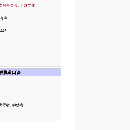
文教基金会
,
大灯文化
 有声
1445
4
5解脱道口诀
佛行者, 学佛者