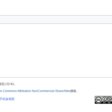
) 22:41。
ve Commons Attribution-NonCommercial-ShareAlike
授权。
手机版视图