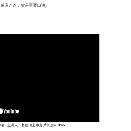
便感应连连，故是重要口诀)
 - 主讲人：释莲诃上师,影片长度=18:46