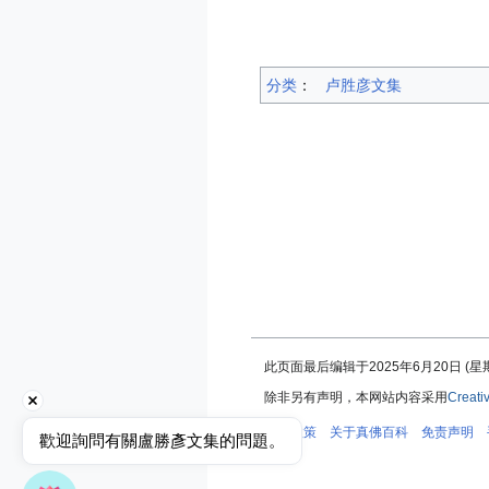
分类
：​
卢胜彦文集
此页面最后编辑于2025年6月20日 (星期五
除非另有声明，本网站内容采用
Creati
隐私政策
关于真佛百科
免责声明
歡迎詢問有關盧勝彥文集的問題。