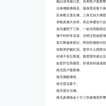
敬以清净身口意。供养毘卢遮那尊
法身佛眼佛母圣。报身莲花童子身
应身教主莲生佛。三身无别大佛恩
恭敬真佛大传承。具足神通弥六合
放光遍照于三际。一如无间能现证
佛子时时常哀请。光明注照福慧增
昔日释迦来授记。阿弥陀佛殷付托
弥勒菩萨戴红冠。莲华大士授密法
祈请不舍弘誓愿。救度我等诸众生
如是护念而摄受。祈请加持速成就
南无毘卢遮那佛。
南无佛眼佛母。
南无莲花童子。
南无莲生活佛。
南无真佛海会十方三世诸佛菩萨摩