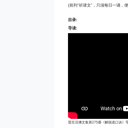
(前列“祈请文”，只须每日一诵，
目录:
导读:
莲生活佛文集第275册《解脱道口诀》导读