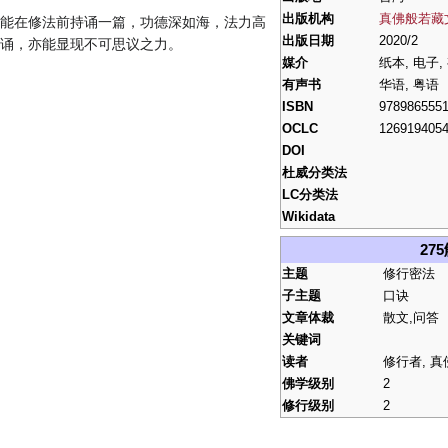
出版机构
真佛般若藏
能在修法前持诵一篇，功德深如海，法力高
出版日期
2020/2
诵，亦能显现不可思议之力。
媒介
纸本, 电子,
有声书
华语, 粤语
ISBN
978986555
OCLC
126919405
DOI
杜威分类法
LC分类法
Wikidata
27
主题
修行密法
子主题
口诀
文章体裁
散文,问答
关键词
读者
修行者, 真
佛学级别
2
修行级别
2