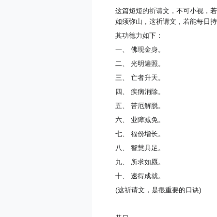
这篇短短的祈请文，不可小视，若
如须弥山，这祈请文，若能每日持
其功德力如下：
一、 佛现金身。
二、 光明遍照。
三、 亡者升天。
四、 疾病消除。
五、 苦厄解脱。
六、 业障减免。
七、 福份增长。
八、 智慧具足。
九、 所求如愿。
十、 速得成就。
(这祈请文，是很重要的口诀)
昔日。