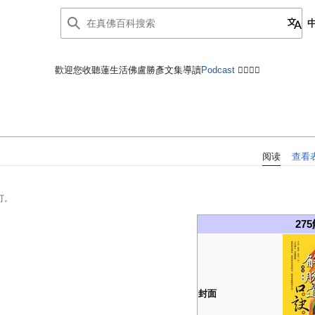
歡迎您收聽蓮生活佛盧勝彥文集導讀
Podcast
🙋‍♂️🙋‍♀️
阅读
查看
订。
27
封面