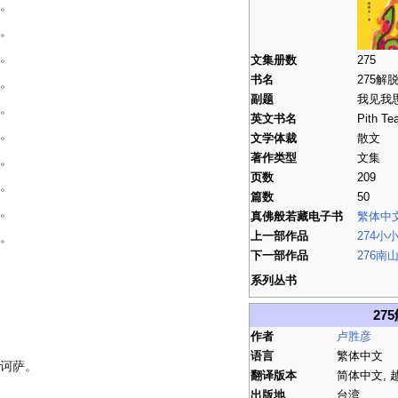
。
。
。
文集册数
275
书名
275解
。
副题
我见我
。
英文书名
Pith Tea
。
文学体裁
散文
著作类型
文集
。
页数
209
。
篇数
50
。
真佛般若藏电子书
繁体中
。
上一部作品
274小
下一部作品
276南
系列丛书
27
作者
卢胜彦
语言
繁体中文
诃萨。
翻译版本
简体中文, 
出版地
台湾