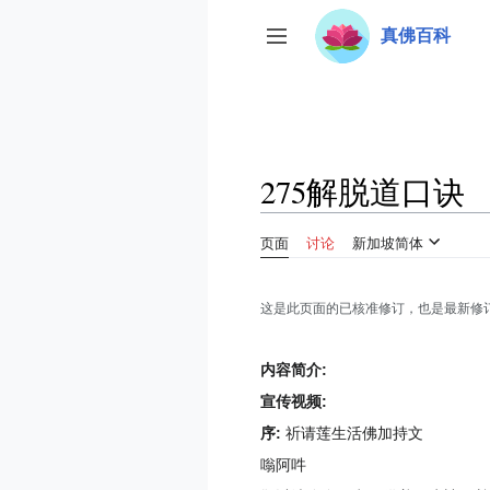
跳
真佛百科
转
开关侧边栏
到
内
容
275解脱道口诀
页面
讨论
新加坡简体
这是此页面的已核准修订，也是最新修
内容简介:
宣传视频:
序:
祈请莲生活佛加持文
嗡阿吽