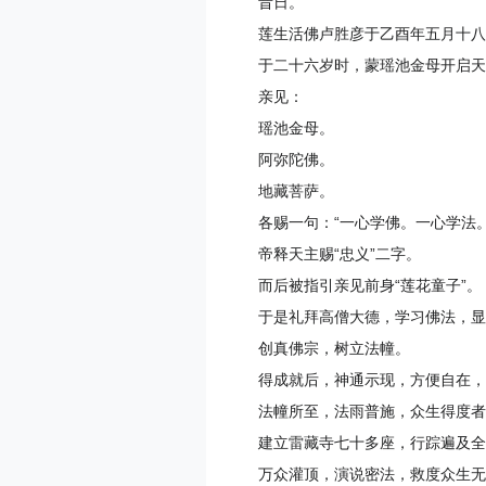
莲生活佛卢胜彦于乙酉年五月十八
于二十六岁时，蒙瑶池金母开启天
亲见：
瑶池金母。
阿弥陀佛。
地藏菩萨。
各赐一句：“一心学佛。一心学法
帝释天主赐“忠义”二字。
而后被指引亲见前身“莲花童子”。
于是礼拜高僧大德，学习佛法，显
创真佛宗，树立法幢。
得成就后，神通示现，方便自在，
法幢所至，法雨普施，众生得度者
建立雷藏寺七十多座，行踪遍及
万众灌顶，演说密法，救度众生