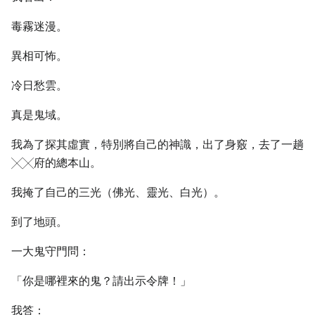
毒霧迷漫。
異相可怖。
冷日愁雲。
真是鬼域。
我為了探其虛實，特別將自己的神識，出了身竅，去了一趟
╳╳府的總本山。
我掩了自己的三光（佛光、靈光、白光）。
到了地頭。
一大鬼守門問：
「你是哪裡來的鬼？請出示令牌！」
我答：