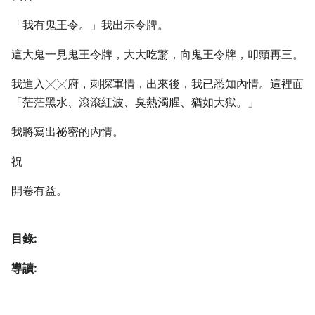
「我有鬼王令。」我出示令牌。
這大鬼一見鬼王令牌，大大吃驚，向鬼王令牌，叩頭再三。
我進入╳╳府，刺探軍情，出來後，我已悉知內情。這裡面
「茫茫黑水、滾滾紅波、臭熱濁腥、猶如大獄。」
我將寫出祕密的內情。
祝
開卷有益。
目錄:
導讀: