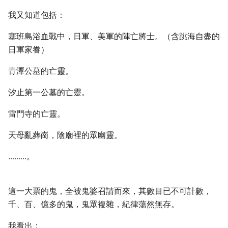
我又知道包括：
塞班島浴血戰中，日軍、美軍的陣亡將士。（含跳海自盡的
日軍家眷）
青潭公墓的亡靈。
汐止第一公墓的亡靈。
雷門寺的亡靈。
天母亂葬崗，陰廟裡的眾幽靈。
.........。
這一大票的鬼，全被鬼婆召請而來，其數目已不可計數，
千、百、億多的鬼，鬼眾複雜，紀律蕩然無存。
我看出：