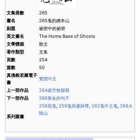
文集冊數
265
書名
265鬼的總本山
副題
祕密中的祕密
英文書名
The Home Base of Ghosts
文學體裁
散文
著作類型
文集
頁數
254
篇數
50
真佛般若藏電子
繁體中文
書
上一部作品
264虛空無變易
下一部作品
266黃金的句子
258寫鬼
,
259鬼與盧師尊
,
262鬼中之鬼
,
268大
陰山
系列叢書