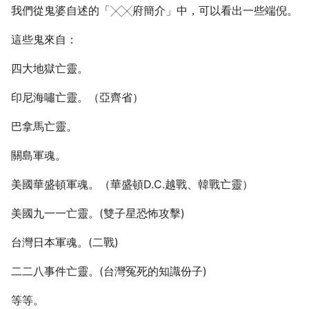
我們從鬼婆自述的「╳╳府簡介」中，可以看出一些端倪。
這些鬼來自：
四大地獄亡靈。
印尼海嘯亡靈。（亞齊省）
巴拿馬亡靈。
關島軍魂。
美國華盛頓軍魂。（華盛頓D.C.越戰、韓戰亡靈）
美國九一一亡靈。(雙子星恐怖攻擊)
台灣日本軍魂。(二戰)
二二八事件亡靈。(台灣冤死的知識份子)
等等。