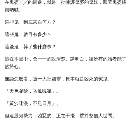
在鬼婆╳╳的周邊，就是一批擁護鬼婆的鬼奴，跟著鬼婆搖
旗吶喊。
這些鬼，到底來自何方？
這些鬼，數目有多少？
這些鬼，幹了些什麼事？
這在本書中，會一一的說清楚、講明白，讓所有的讀者能了
然於心。
無論怎麼看，這一大批幽靈，原本就是凶死的冤鬼。
「天色凝陰，昏風颯颯」。
「黃沙迷漫，不見日月」。
但這股鬼勢力，凶惡的，正在干擾、攪拌整個人世間。