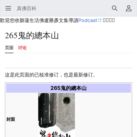
真佛百科
打开主菜单
搜索
用户菜单
歡迎您收聽蓮生活佛盧勝彥文集導讀
Podcast
🙋‍♂️🙋‍♀️
265鬼的總本山
页面
讨论
语言
监视
历史
编辑
更多
这是此页面的已核准修订，也是最新修订。
265鬼的總本山
封面