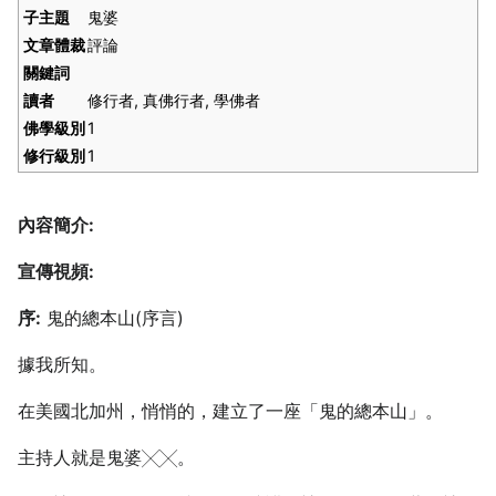
子主題
鬼婆
文章體裁
評論
關鍵詞
讀者
修行者, 真佛行者, 學佛者
佛學級別
1
修行級別
1
內容簡介:
宣傳視頻:
序:
鬼的總本山(序言)
據我所知。
在美國北加州，悄悄的，建立了一座「鬼的總本山」。
主持人就是鬼婆╳╳。