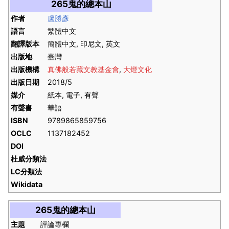
265鬼的總本山
作者
盧勝彥
語言
繁體中文
翻譯版本
簡體中文, 印尼文, 英文
出版地
臺灣
出版機構
真佛般若藏文教基金會
,
大燈文化
出版日期
2018/5
媒介
紙本, 電子, 有聲
有聲書
華語
ISBN
9789865859756
OCLC
1137182452
DOI
杜威分類法
LC分類法
Wikidata
265鬼的總本山
主題
評論專欄