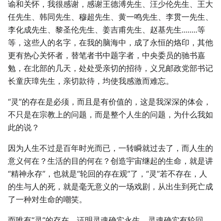
谕和关怀，我很感谢，感谢王德溥先生、汪少伦先生、王大
任先生、韩同先生、穆超先生、黄一鸣先生、李贯一先生、
李化成先生、黎圣伦先生、姜吉甫先生、赵基先生........等
等，这些人的名字，在我的脑海中，成了永恒的烙印，其他
更有热心关怀者，替笔者书中题字者，中央委员的驰书嘉
勉，在北部的几天，处处受亲切的招待，义兄邮政党部书记
长童庆璋先生，亲切款待，均使我感激而难忘。
“灵”的存在是必须，而且是有价值的，这是我深深的体会，
不只是在宗教上的问题，而是整个人生的问题，为什么我如
此的说？
因为人生不过是百年时光而已，一转瞬就过去了，而人生的
意义何在？生活的目的何在？创造宇宙继起的生命，就是讲
“精神永存”，也就是“轮回的存在观”了，“灵”若不存在，人
的生与人的死，就是毫无意义的一场戏剧，从出生到死亡成
了一种对生命的嘲笑。
而唯有“灵”的存在，证明灵魂确实永生，灵魂确实有轮回，