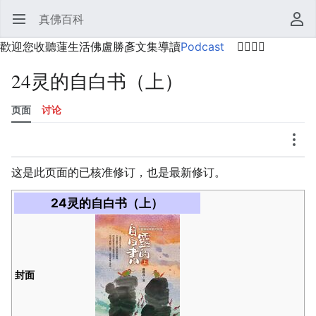
真佛百科
打开主菜单
搜索
用户菜单
歡迎您收聽蓮生活佛盧勝彥文集導讀
Podcast
🙋‍♂️🙋‍♀️
24灵的自白书（上）
页面
讨论
语言
监视
历史
编辑
更多
这是此页面的已核准修订，也是最新修订。
24灵的自白书（上）
封面