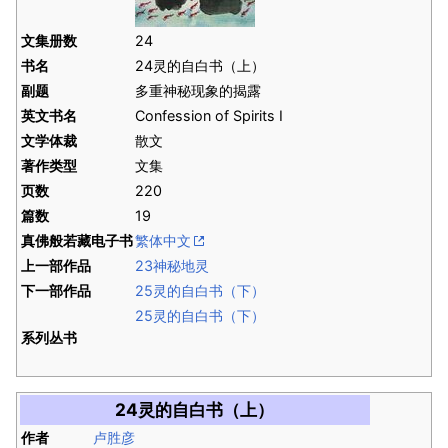
文集册数
24
书名
24灵的自白书（上）
副题
多重神秘现象的揭露
英文书名
Confession of Spirits I
文学体裁
散文
著作类型
文集
页数
220
篇数
19
真佛般若藏电子书
繁体中文
上一部作品
23神秘地灵
下一部作品
25灵的自白书（下）
25灵的自白书（下）
系列丛书
24灵的自白书（上）
作者
卢胜彦