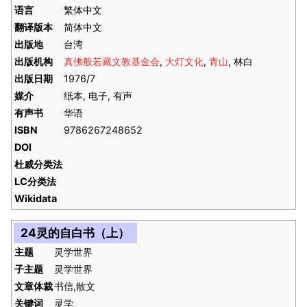
语言
繁体中文
翻译版本
简体中文
出版地
台湾
出版机构
真佛般若藏文教基金会
,
大灯文化
,
青山
, 林白
出版日期
1976/7
媒介
纸本, 电子, 有声
有声书
华语
ISBN
9786267248652
DOI
杜威分类法
LC分类法
Wikidata
24灵的自白书（上）
主题
灵学世界
子主题
灵学世界
文章体裁
书信,散文
关键词
灵学