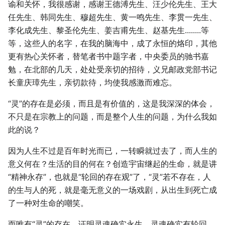
谕和关怀，我很感谢，感谢王德溥先生、汪少伦先生、王大
任先生、韩同先生、穆超先生、黄一鸣先生、李贯一先生、
李化成先生、黎圣伦先生、姜吉甫先生、赵基先生........等
等，这些人的名字，在我的脑海中，成了永恒的烙印，其他
更有热心关怀者，替笔者书中题字者，中央委员的驰书嘉
勉，在北部的几天，处处受亲切的招待，义兄邮政党部书记
长童庆璋先生，亲切款待，均使我感激而难忘。
“灵”的存在是必须，而且是有价值的，这是我深深的体会，
不只是在宗教上的问题，而是整个人生的问题，为什么我如
此的说？
因为人生不过是百年时光而已，一转瞬就过去了，而人生的
意义何在？生活的目的何在？创造宇宙继起的生命，就是讲
“精神永存”，也就是“轮回的存在观”了，“灵”若不存在，人
的生与人的死，就是毫无意义的一场戏剧，从出生到死亡成
了一种对生命的嘲笑。
而唯有“灵”的存在，证明灵魂确实永生，灵魂确实有轮回，