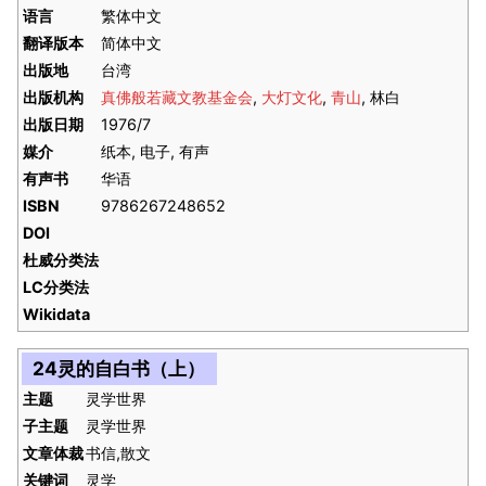
语言
繁体中文
翻译版本
简体中文
出版地
台湾
出版机构
真佛般若藏文教基金会
,
大灯文化
,
青山
, 林白
出版日期
1976/7
媒介
纸本, 电子, 有声
有声书
华语
ISBN
9786267248652
DOI
杜威分类法
LC分类法
Wikidata
24灵的自白书（上）
主题
灵学世界
子主题
灵学世界
文章体裁
书信,散文
关键词
灵学