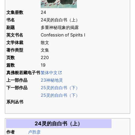
文集册数
24
书名
24灵的自白书（上）
副题
多重神秘现象的揭露
英文书名
Confession of Spirits I
文学体裁
散文
著作类型
文集
页数
220
篇数
19
真佛般若藏电子书
繁体中文
上一部作品
23神秘地灵
下一部作品
25灵的自白书（下）
25灵的自白书（下）
系列丛书
24灵的自白书（上）
作者
卢胜彦