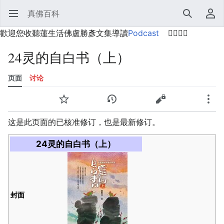
真佛百科
打开主菜单
搜索
用户菜单
歡迎您收聽蓮生活佛盧勝彥文集導讀
Podcast
🙋‍♂️🙋‍♀️
24灵的自白书（上）
页面
讨论
语言
监视
历史
编辑
更多
这是此页面的已核准修订，也是最新修订。
24灵的自白书（上）
封面