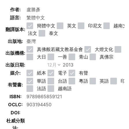
作者:
語言:
簡體中文
英文
印尼文
越南文
翻譯版本:
法文
泰文
出版地:
真佛般若藏文教基金會
大燈文化
明
出版機構:
大日
一善
青山
真佛宗
出版日期:
媒介:
紙本
電子
有聲
華語
台語
粵語
英語
印
有聲書:
法語
越南語
ISBN:
OCLC:
DOI:
杜威分類
法: