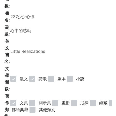
數:
書
名:
副
題:
英
文
書
名:
文
學
散文
詩歌
劇本
小說
體
裁:
著
作
文集
開示集
畫冊
戒律
經藏
類
佛語典藏
其他類別