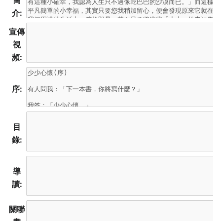
簡
介:
宣傳
視
頻:
序:
目
錄:
導
讀:
關聯