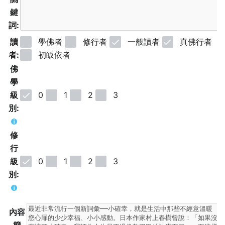
鍵
詞:
讀
學佛者
修行者
一般讀者
真佛行者
者:
初皈依者
佛
學
級
0
1
2
3
別:
修
行
級
0
1
2
3
別:
內容