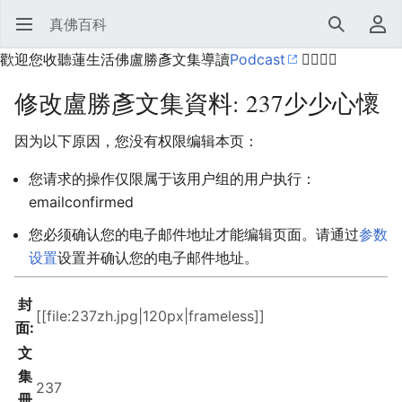
真佛百科
打开主菜单
搜索
用户菜单
歡迎您收聽蓮生活佛盧勝彥文集導讀
Podcast
🙋‍♂️🙋‍♀️
修改盧勝彥文集資料: 237少少心懷
因为以下原因，您没有权限编辑本页：
您请求的操作仅限属于该用户组的用户执行：
emailconfirmed
您必须确认您的电子邮件地址才能编辑页面。请通过
参数
设置
设置并确认您的电子邮件地址。
封
面:
文
集
冊