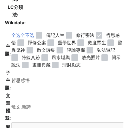
LC分類
法:
Wikidata:
全选
全不选
傳記人生
修行密法
哲思感
悟
禪修公案
靈學世界
救度眾生
靈
主
異鬼神
散文詩集
評論專欄
弘法遊記
題:
符籙真跡
風水堪輿
放光照片
開示
說法
畫冊典藏
理財勵志
子
主
題:
文
章
體
裁:
關