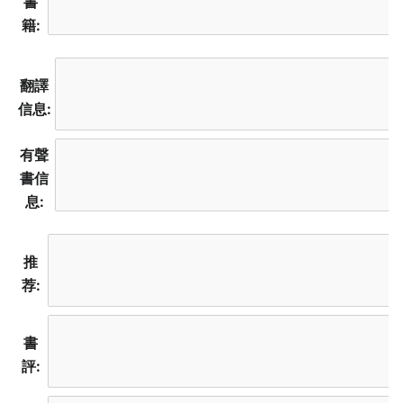
書
籍:
翻譯
信息:
有聲
書信
息:
推
荐:
書
評: