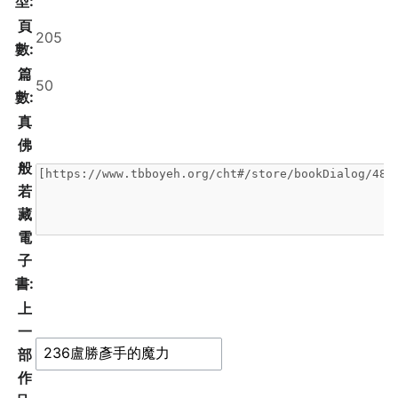
型:
頁
數:
篇
數:
真
佛
般
若
藏
電
子
書:
上
一
部
作