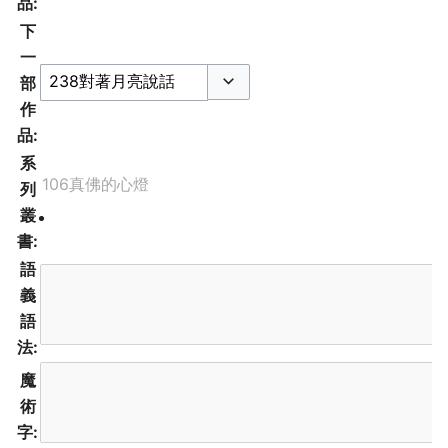
品:
下
一
部
切换选项
作
品:
系
列
叢
書:
語
義
語
法:
魔
術
字: