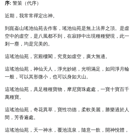
序:
警策（代序）
近期，我常常禪定出神。
到崑崙山瑤池仙苑去作客，瑤池仙苑是無上法界之頂。是虛
空中的虛空，是八風都不到，在寂靜中出現種種變現，此一
剎一塵，均是完美的。
這瑤池仙苑，宮殿樓閣，究竟如虛空，廣大無邊。
這瑤池仙苑，神仙天人，淨光妙絕，光明滿足，如同淨月輪
一般，可以其形微小，也可以身如大山。
這瑤池仙苑，具足種種寶物，摩尼寶珠處處，一寶十寶百千
萬種寶。
這瑤池仙苑，奇花異草，寶性功德，柔軟美麗，勝樂過於人
間，芳香遍處。
這瑤池仙苑，天一神水，覆池流泉，隨意一飲，開神悅體，