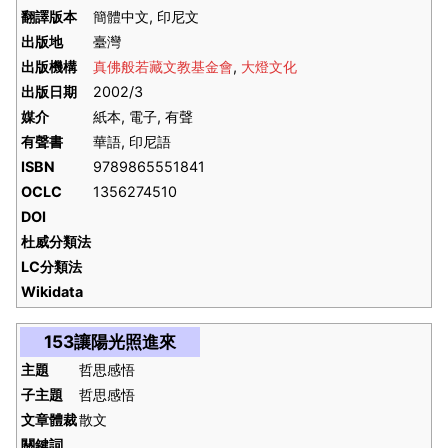
翻譯版本
簡體中文, 印尼文
出版地
臺灣
出版機構
真佛般若藏文教基金會
,
大燈文化
出版日期
2002/3
媒介
紙本, 電子, 有聲
有聲書
華語, 印尼語
ISBN
9789865551841
OCLC
1356274510
DOI
杜威分類法
LC分類法
Wikidata
153讓陽光照進來
主題
哲思感悟
子主題
哲思感悟
文章體裁
散文
關鍵詞