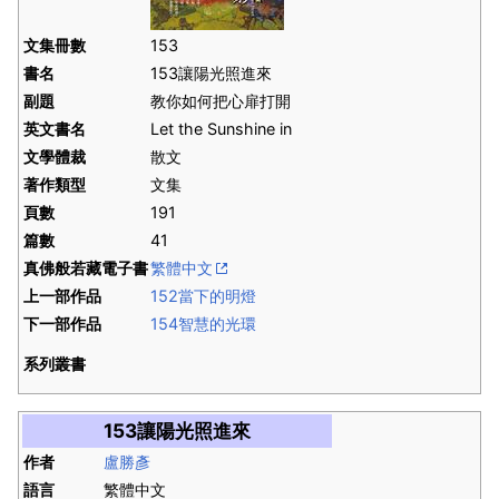
文集冊數
153
書名
153讓陽光照進來
副題
教你如何把心扉打開
英文書名
Let the Sunshine in
文學體裁
散文
著作類型
文集
頁數
191
篇數
41
真佛般若藏電子書
繁體中文
上一部作品
152當下的明燈
下一部作品
154智慧的光環
系列叢書
153讓陽光照進來
作者
盧勝彥
語言
繁體中文