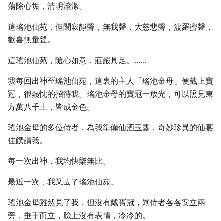
蕩除心垢，清明澄潔。
這瑤池仙苑，但聞寂靜聲，無我聲，大慈悲聲，波羅蜜聲，
歡喜無量聲。
這瑤池仙苑，隨心如意，莊嚴具足。......
我每回出神至瑤池仙苑，這裏的主人「瑤池金母」便戴上寶
冠，很熱忱的招待我。瑤池金母的寶冠一放光，可以照見東
方萬八千土，皆成金色。
瑤池金母的多位侍者，為我準備仙酒玉露，奇妙珍異的仙宴
佳饌請我。
每一次出神，我均快樂無比。
最近一次，我又去了瑤池仙苑。
瑤池金母雖然見了我，但沒有戴寶冠，眾侍者各各安立兩
旁，垂手而立，臉上沒有表情，冷冷的。