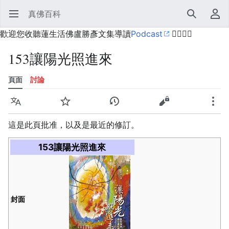
真佛百科
開啟主選單
搜尋
使用者選單
歡迎您收聽蓮生活佛盧勝彥文集導讀
Podcast
🙋‍♂️🙋‍♀️
153讓陽光照進來
頁面
討論
語言
監視
歷史
編輯
更多
這是此頁批准，以及是最近的修訂。
153讓陽光照進來
封面