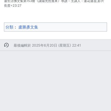
蓮生活佛文集第153冊《讓陽光照進來》導讀 - 主講人：蓮花蓮霞,影片
長度=23:27
分類
：​
盧勝彥文集
最後編輯於 2025年6月20日 (星期五) 22:41