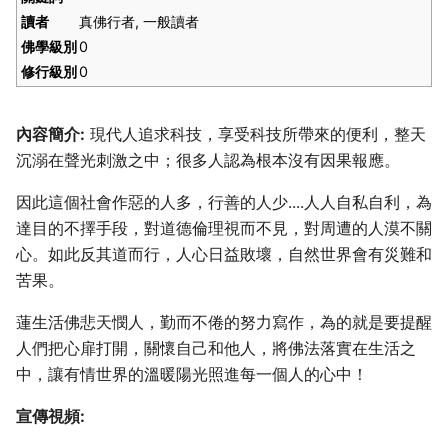
讀者
真佛行者, 一般讀者
佛學級別
0
修行級別
0
內容簡介:
現代人追求科技，享受科技所帶來的便利，整天
沉溺在聲光刺激之中；很多人認為根本沒有因果報應。
因此這個社會作惡的人多，行善的人少....人人自私自利，為
達目的不擇手段，對道德倫理視而不見，對周遭的人漠不關
心。如此反其道而行，人心日益敗壞，自然世界會有災難和
苦果。
蓮生活佛悲天憫人，勤而不倦的努力寫作，為的就是要提醒
人們把心扉打開，關懷自己和他人，將佛法落實在生活之
中，讓有情世界的溫暖陽光照進每一個人的心中！
宣傳視頻: