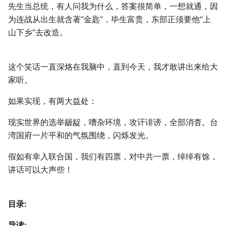
先生当总统，有人问我为什么，答案很简单，一想就通，因
为连战从出生就含著“金匙”，毕生富贵，东部正须要他“上
山下乡”去改造。
这个笑话一直深烙在我脑中，直到今天，我才敢讲出来给大
家听。
如果实现，有两大益处：
现实世界的选举龌龊，嘈杂环境，攻讦诽谤，全部消杳。台
湾国府一片平和的气氛围绕，闪烁发光。
假如有幸入联合国，我们有四票，对中共一票，绰绰有馀，
讲话可以大声些！
目录:
导读: