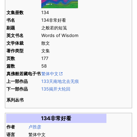
文集册数
134
书名
134非常好看
副题
之般若的短笺
英文书名
Words of Wisdom
文学体裁
散文
著作类型
文集
页数
177
篇数
58
真佛般若藏电子书
繁体中文
上一部作品
133天南地北去无痕
下一部作品
135揭开大轮回
系列丛书
134非常好看
作者
卢胜彦
语言
繁体中文