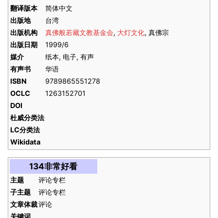
翻译版本
简体中文
出版地
台湾
出版机构
真佛般若藏文教基金会
,
大灯文化
, 真佛宗
出版日期
1999/6
媒介
纸本, 电子, 有声
有声书
华语
ISBN
9789865551278
OCLC
1263152701
DOI
杜威分类法
LC分类法
Wikidata
134非常好看
主题
评论专栏
子主题
评论专栏
文章体裁
评论
关键词