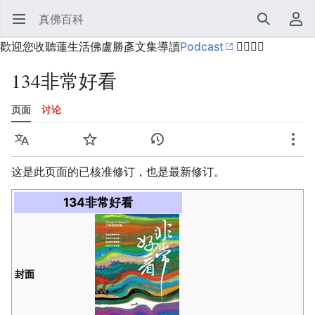
真佛百科
打开主菜单
搜索
用户菜单
歡迎您收聽蓮生活佛盧勝彥文集導讀
Podcast
🙋‍♂️🙋‍♀️
134非常好看
页面
讨论
语言
监视
历史
编辑
更多
这是此页面的已核准修订，也是最新修订。
134非常好看
封面