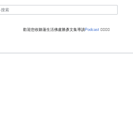
歡迎您收聽蓮生活佛盧勝彥文集導讀
Podcast
🙋‍♂️🙋‍♀️