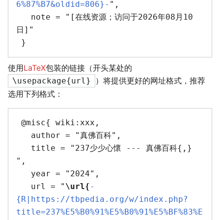
6%87%B7&oldid=806}-
",

   note = "[在线资源；访问于2026年08月10
日]"

使用
LaTeX
包装的链接（开头某处的
）将提供更好的网址格式，推荐
\usepackage{url}
选用下列格式：
 @misc{ wiki:xxx,

   author = "真佛百科",

   title = "237少少心懷 --- 真佛百科{,} 
",

   year = "2024",

   url = "
\url{
-
{R|https://tbpedia.org/w/index.php?
title=237%E5%B0%91%E5%B0%91%E5%BF%83%E