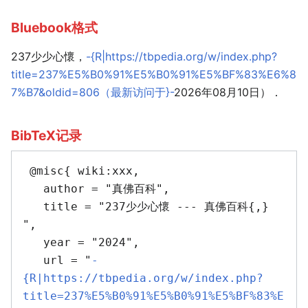
Bluebook格式
237少少心懷，
-{R|https://tbpedia.org/w/index.php?
title=237%E5%B0%91%E5%B0%91%E5%BF%83%E6%8
7%B7&oldid=806（最新访问于}-
2026年08月10日）．
BibTeX记录
 @misc{ wiki:xxx,

   author = "真佛百科",

   title = "237少少心懷 --- 真佛百科{,} 
",

   year = "2024",

   url = "
-
{R|https://tbpedia.org/w/index.php?
title=237%E5%B0%91%E5%B0%91%E5%BF%83%E