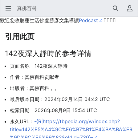
真佛百科
打开主菜单
搜索
用户菜单
歡迎您收聽蓮生活佛盧勝彥文集導讀
Podcast
🙋‍♂️🙋‍♀️
引用此页
142夜深人靜時的参考详情
页面名称：142夜深人靜時
作者：真佛百科贡献者
出版者：真佛百科，。
最后版本日期：2024年02月14日 04:42 UTC
检索日期：2026年08月9日 15:54 UTC
永久URL：
-{R|https://tbpedia.org/w/index.php?
title=142%E5%A4%9C%E6%B7%B1%E4%BA%BA%E9
%9D%9C%E6%99%82&oldid=730}-