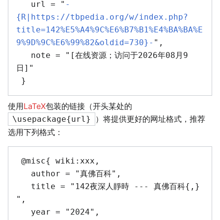
   url = "
-
{R|https://tbpedia.org/w/index.php?
title=142%E5%A4%9C%E6%B7%B1%E4%BA%BA%E
9%9D%9C%E6%99%82&oldid=730}-
",

   note = "[在线资源；访问于2026年08月9
日]"

使用
LaTeX
包装的链接（开头某处的
）将提供更好的网址格式，推荐
\usepackage{url}
选用下列格式：
 @misc{ wiki:xxx,

   author = "真佛百科",

   title = "142夜深人靜時 --- 真佛百科{,} 
",

   year = "2024",
