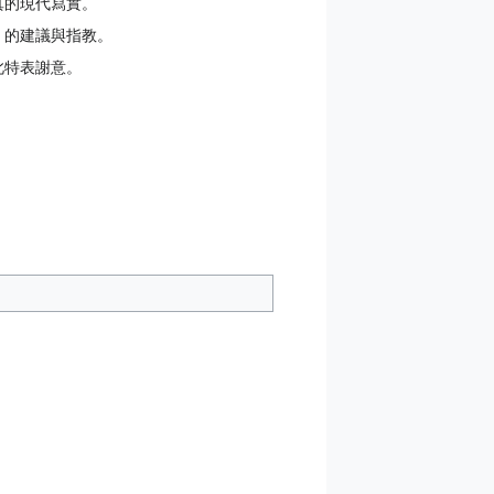
真的現代寫實。
」的建議與指教。
此特表謝意。