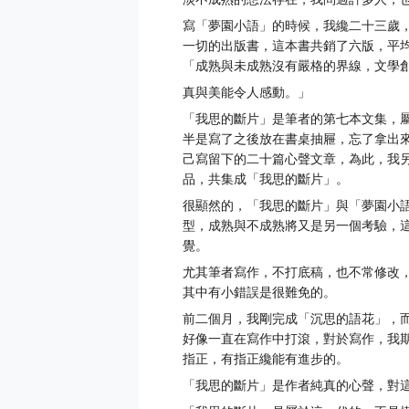
淡不成熟的想法存在，我問過許多人，
寫「夢園小語」的時候，我纔二十三歲
一切的出版書，這本書共銷了六版，平
「成熟與未成熟沒有嚴格的界線，文學
真與美能令人感動。」
「我思的斷片」是筆者的第七本文集，
半是寫了之後放在書桌抽屜，忘了拿出
己寫留下的二十篇心聲文章，為此，我
品，共集成「我思的斷片」。
很顯然的，「我思的斷片」與「夢園小
型，成熟與不成熟將又是另一個考驗，
覺。
尤其筆者寫作，不打底稿，也不常修改
其中有小錯誤是很難免的。
前二個月，我剛完成「沉思的語花」，
好像一直在寫作中打滾，對於寫作，我
指正，有指正纔能有進步的。
「我思的斷片」是作者純真的心聲，對