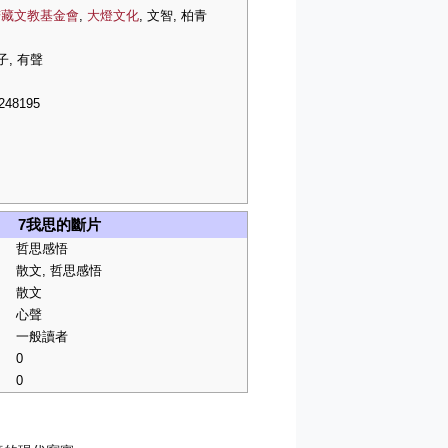
若藏文教基金會
,
大燈文化
, 文智, 柏青
子, 有聲
248195
7我思的斷片
哲思感悟
散文, 哲思感悟
散文
心聲
一般讀者
0
0