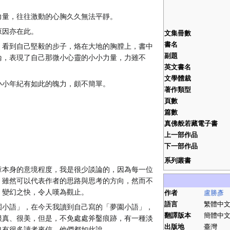
力量，往往激動的心胸久久無法平靜。
原因亦在此。
文集冊數
書名
，看到自己堅毅的步子，烙在大地的胸膛上，書中
副題
論，表現了自己那微小心靈的小小力量，力雖不
英文書名
文學體裁
小小年紀有如此的魄力，頗不簡單。
著作類型
頁數
篇數
真佛般若藏電子書
上一部作品
下一部作品
系列叢書
章本身的意境程度，我是很少談論的，因為每一位
，雖然可以代表作者的思路與思考的方向，然而不
，變幻之快，令人嘆為觀止。
作者
盧勝彥
語言
繁體中
園小語」，在今天我讀到自己寫的「夢園小語」，
翻譯版本
簡體中
很真、很美，但是，不免處處斧鑿痕跡，有一種淡
出版地
臺灣