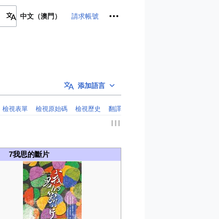
個人工具
請求帳號
中文（澳門）
添加語言
檢視表單
檢視原始碼
檢視歷史
翻譯
7我思的斷片