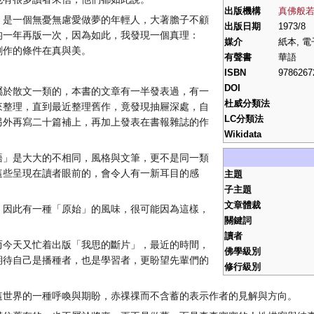
也有很多讀者來信，他們都如此說。
出版機構
真佛般
，是一個無憂無慮愛做夢的年輕人，大著膽子不顧
出版日期
1973/8
均一年再版一次，因為如此，我發現一個真理：
媒介
紙本, 電
創作的條件在真與美。
有聲書
華語
ISBN
9786267
DOI
屬於散文一類的，本書的文章有一半發表過，有一
杜威分類法
來整理，直到最近整理舊作，竟發現抽屜深處，自
LC分類法
另外再寫二十篇補上，再加上發表在書報雜誌的作
Wikidata
語」是大大的不相同，風格與文筆，更不是同一類
這些呈現在讀者眼前的，會令人有一新耳目的感
主題
子主題
文章體裁
，因此有一種「原始」的風味，很可能因為這樣，
關鍵詞
讀者
而今天又忙着出版「我思的斷片」，最近的時間，
佛學級別
期待自己是播種者，也是學習者，更盼望先輩們的
修行級別
這世界的一種呼喚與期盼，赤祼祼而不含蓄的表示作者的見解與方向。