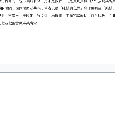
模仿舊有的，也不屬於將來，更不是做夢，而是真真實實的人性描寫與純
樣的感觸，因同感而起共鳴，筆者以最「純樸的心思」寫作更盼望「純樸
與朋、王逢吉、王映湘、許文廷、楊御龍、丁頴等諸學長，時常賜教，在
三七巷七號雷藏寺慈惠堂）