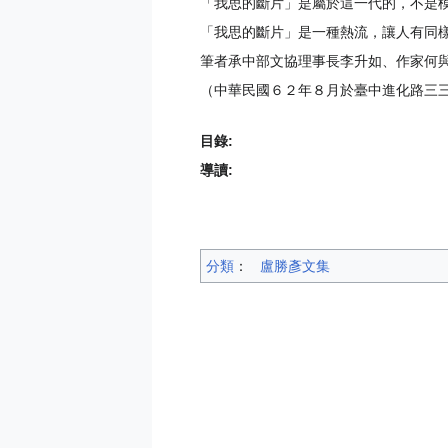
「我思的斷片」是屬於這一代的，不是
「我思的斷片」是一種熱流，讓人有同
筆者承中部文協理事長李升如、作家何
（中華民國６２年８月於臺中進化路三
目錄:
導讀:
分類
：​
盧勝彥文集