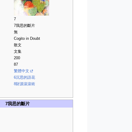
7
7我思的斷片
無
Cogito in Doubt
散文
文集
200
87
繁體中文
6沉思的語花
8財源滾滾術
7我思的斷片
文
文