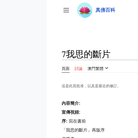
跳
真佛百科
至
切換側欄
內
容
7我思的斷片
頁面
討論
澳門繁體
這是此頁批准，以及是最近的修訂。
內容簡介:
宣傳視頻:
序:
寫在書前
「我思的斷片」再版序