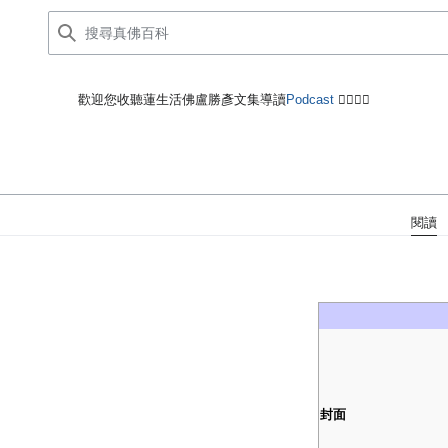
歡迎您收聽蓮生活佛盧勝彥文集導讀
Podcast
🙋‍♂️🙋‍♀️
閱讀
封面