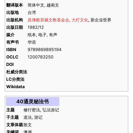
翻译版本
简体中文, 越南文
出版地
台湾
出版机构
真佛般若藏文教基金会
,
大灯文化
, 新企业世界
出版日期
1982/12
媒介
纸本, 电子, 有声
有声书
华语
ISBN
9789869895194
OCLC
1200783250
DOI
杜威分类法
LC分类法
Wikidata
40通灵秘法书
主题
修行密法, 弘法游记
子主题
道法, 游记
文章体裁
散文
关键词
澳洲