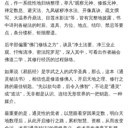
点，作一系统性地归纳整理，举凡“观察元神、修炼元神、
禅定数息、避灾法、九凤破秽净水法、开像真诀、疏文撰
写、大温养丹鼎法、目莲水影法”等，皆有完整地披露，书
中详列各秘法的时辰、道具、方位、地点、结印、禁忌等要
点，条分缕析、钜细靡遗。
后半部偏重“佛门修练之方”，谈及“净土法要、净三业止
观、忏悔清净、密法陀罗尼”，深入其中，可看出作者融会
佛道二学，其修行经历的过程脉络。
如果说《易筋经》是学武之人的武学圣典，那么，这本《通
灵秘法书》，相信也是修道修佛人，开启天地之理、修行之
路的最佳钥匙。“先以欲勾牵，后令入佛智”，不论是“通灵”
或“道法”，无非都是认识、连结无形世界的一把钥匙、一种
媒介。
最重要的是，通灵性的觉者，以慧眼看穿因果定数，明白天
地数理后，从此开启修行之路，累积智慧、资粮，从而改变