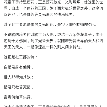
花童子手持黑莲花，正是莲花放光，光彩烁烁，使这里的世
界，自成一个莲花的王国，除了西方极乐世界之外，这摩诃
双莲池，也是佛菩萨灵光遍照的快乐境界。
甚至此世界原是佛的灵光所化，是“无邪眼”佛祖的转化。
不退转的境界何以转世为人呢，纯洁十八朵莲花童子，由于
游历十方佛国，到了光音天界，就随着光音天界的天人和四
天王的天人，一起像流星一样的到人间来转劫。
这正是杜工部的诗：
自是君身有仙骨，
世人那得知其故；
惜君只欲苦死留，
富贵何如草头露。