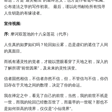
命运，才是“通灵秘法”的最终意义，也才是作者毫不私藏、
公布道法之学的写作初衷。 最后，谨以此书献给所有找寻
人生钥匙的有缘读者。
宣传视频:
序:
摩诃双莲池的十八朵莲花（代序）
人生真的如梦如幻吗？轮回如云雾，总是虚幻的遮住了人间
的真面目。
而祇有通灵性的觉者，才能以慧眼看穿了天地之初，深入的
了解所谓“前世因果”，及未来的灵性演变。
信者固然相信，不信者亦然不信，但，不管信与不信，你仍
旧存在于天地之间的数理，决定了你的命运。
我在禅定之中，看见了自己的前世，当然，我的前世不祇是
一世，而我的轮回已经数百世了，而最早的一世呢？那也不
是如何崇高的境界，仅仅是“小仙境界”。