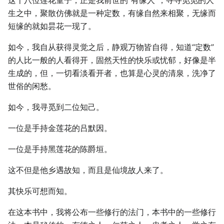
这十八位莲花童子，正是我前世的“有缘人”，寻寻觅觅的人
生之中，聚散仿佛就是一种定数，有缘自然来相聚，无缘而
短缘的就如昙花一现了。
如今，我自从获得灵觉之后，静观万物皆自得，知道“定数”
的人比一般的人看得开，固然天性的快乐或忧郁，好像是半
生成的，但，一切看淡看开者，也算是心灵的清泉，洗净了
世俗的闲愁。
如今，我寻觅到二位知己。
一位是手持金莲花的吕默因。
一位是手持黑莲花的陈爵垣。
这不但是他乡遇故知，而且是仙境故人来了。
其快乐可想而知。
在这本书中，我将公布一些修行的法门，本书中的一些修行