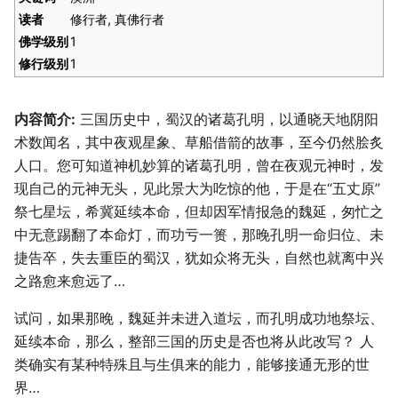
读者
修行者, 真佛行者
佛学级别
1
修行级别
1
内容简介:
三国历史中，蜀汉的诸葛孔明，以通晓天地阴阳
术数闻名，其中夜观星象、草船借箭的故事，至今仍然脍炙
人口。您可知道神机妙算的诸葛孔明，曾在夜观元神时，发
现自己的元神无头，见此景大为吃惊的他，于是在“五丈原”
祭七星坛，希冀延续本命，但却因军情报急的魏延，匆忙之
中无意踢翻了本命灯，而功亏一篑，那晚孔明一命归位、未
捷告卒，失去重臣的蜀汉，犹如众将无头，自然也就离中兴
之路愈来愈远了…
试问，如果那晚，魏延并未进入道坛，而孔明成功地祭坛、
延续本命，那么，整部三国的历史是否也将从此改写？ 人
类确实有某种特殊且与生俱来的能力，能够接通无形的世
界…