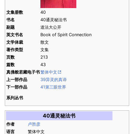
文集册数
40
书名
40通灵秘法书
副题
道法大公开
英文书名
Book of Spirit Connection
文学体裁
散文
著作类型
文集
页数
213
篇数
43
真佛般若藏电子书
繁体中文
上一部作品
39异灵的真谛
下一部作品
41第三眼世界
系列丛书
40通灵秘法书
作者
卢胜彦
语言
繁体中文