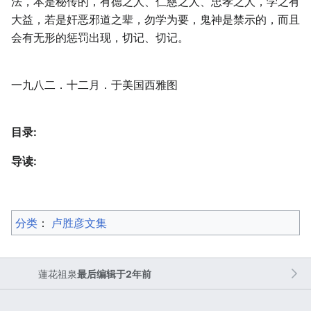
法，本是秘传的，有德之人、仁慈之人、忠孝之人，学之有
大益，若是奸恶邪道之辈，勿学为要，鬼神是禁示的，而且
会有无形的惩罚出现，切记、切记。
一九八二．十二月．于美国西雅图
目录:
导读:
分类
：​
卢胜彦文集
蓮花祖泉
最后编辑于2年前