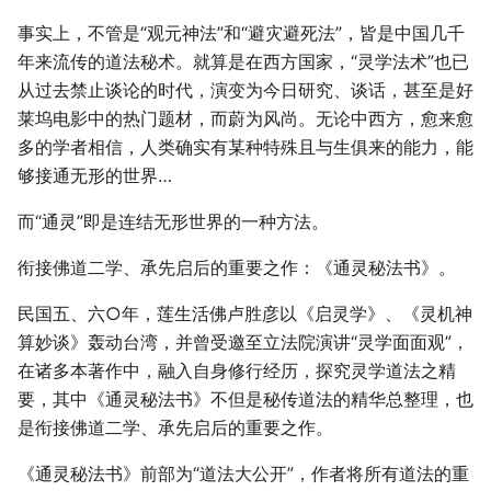
事实上，不管是“观元神法”和“避灾避死法”，皆是中国几千
年来流传的道法秘术。就算是在西方国家，“灵学法术”也已
从过去禁止谈论的时代，演变为今日研究、谈话，甚至是好
莱坞电影中的热门题材，而蔚为风尚。无论中西方，愈来愈
多的学者相信，人类确实有某种特殊且与生俱来的能力，能
够接通无形的世界…
而“通灵”即是连结无形世界的一种方法。
衔接佛道二学、承先启后的重要之作：《通灵秘法书》。
民国五、六○年，莲生活佛卢胜彦以《启灵学》、《灵机神
算妙谈》轰动台湾，并曾受邀至立法院演讲“灵学面面观”，
在诸多本著作中，融入自身修行经历，探究灵学道法之精
要，其中《通灵秘法书》不但是秘传道法的精华总整理，也
是衔接佛道二学、承先启后的重要之作。
《通灵秘法书》前部为“道法大公开”，作者将所有道法的重