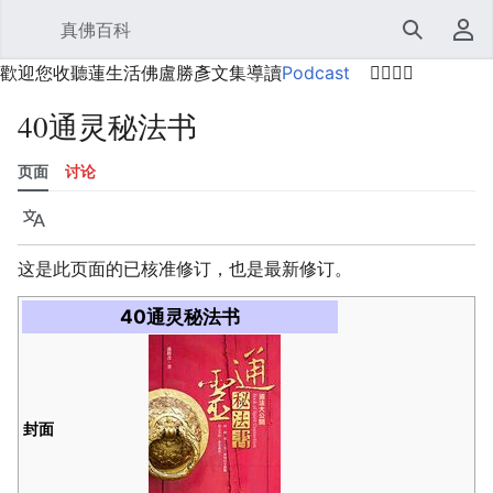
真佛百科
打开主菜单
搜索
用户菜单
歡迎您收聽蓮生活佛盧勝彥文集導讀
Podcast
🙋‍♂️🙋‍♀️
40通灵秘法书
页面
讨论
语言
监视
历史
编辑
更多
这是此页面的已核准修订，也是最新修订。
40通灵秘法书
封面