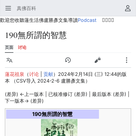
真佛百科
打开主菜单
搜索
用户菜单
歡迎您收聽蓮生活佛盧勝彥文集導讀
Podcast
🙋‍♂️🙋‍♀️
190無所謂的智慧
页面
讨论
语言
监视
历史
编辑
更多
蓮花祖泉
（
讨论
|
贡献
）
2024年2月14日 (三) 12:44的版
本
（CSV导入 2024-2-6 盧勝彥文集）
(差异) ←上一版本 | 已核准修订 (差异) | 最后版本 (差异) |
下一版本→ (差异)
190無所謂的智慧