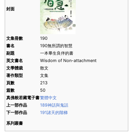
封面
文集冊數
190
書名
190無所謂的智慧
副題
一本畢生良伴的書
英文書名
Wisdom of Non-attachment
文學體裁
散文
著作類型
文集
頁數
213
篇數
50
真佛般若藏電子書
繁體中文
上一部作品
189神話與鬼話
下一部作品
191諸天的階梯
系列叢書