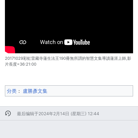
20171029彩虹雷藏寺蓮生法王190冊無所謂的智慧文集導讀蓮涯上師,影
片長度=36:21:00
分类
：​
盧勝彥文集
最后编辑于2024年2月14日 (星期三) 12:44