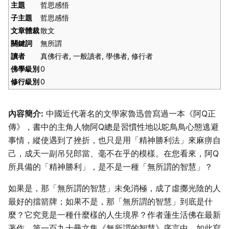
主題
哲思感悟
子主題
哲思感悟
文章體裁
散文
關鍵詞
無所謂
讀者
真佛行者, 一般讀者, 學佛者, 修行者
佛學級別
0
修行級別
0
內容簡介:
中國近代著名的文學家魯迅曾寫過一本《阿Q正
傳》，書中的主角人物阿Q總是習慣性地以鴕鳥鳥心態逃避
事情，縱使遇到了挫折，也只是用「精神勝利法」來麻痹自
己，成天一副吊兒郎當、毫不在乎的模樣。在您看來，阿Q
所具備的「精神勝利」，是不是一種「無所謂的智慧」？
如果是，那「無所謂的智慧」未免消極，成了虛擲光陰的人
最好的擋箭牌；如果不是，那「無所謂的智慧」到底是什
麼？它究竟是一種什麼樣的人生境界？作者蓮生活佛在最新
著作，第一百九十冊文集《無所謂的智慧》序言中，如此寫