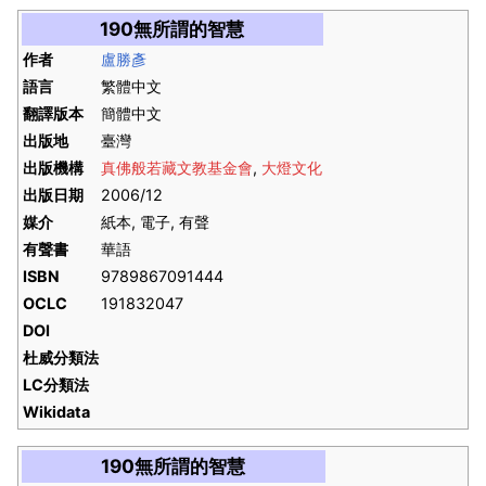
190無所謂的智慧
作者
盧勝彥
語言
繁體中文
翻譯版本
簡體中文
出版地
臺灣
出版機構
真佛般若藏文教基金會
,
大燈文化
出版日期
2006/12
媒介
紙本, 電子, 有聲
有聲書
華語
ISBN
9789867091444
OCLC
191832047
DOI
杜威分類法
LC分類法
Wikidata
190無所謂的智慧