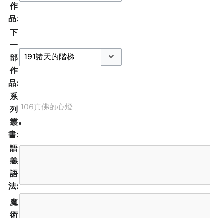
作
品:
下
一
部
切换选项
作
品:
系
列
叢
書:
語
義
語
法:
魔
術