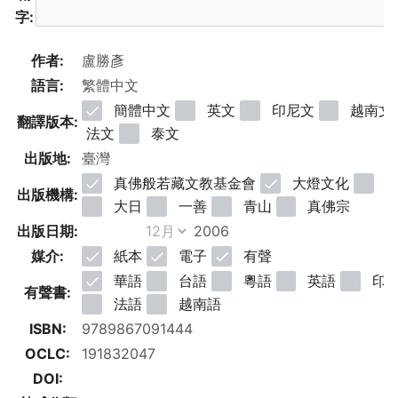
字:
作者:
語言:
簡體中文
英文
印尼文
越南文
翻譯版本:
法文
泰文
出版地:
真佛般若藏文教基金會
大燈文化
明
出版機構:
大日
一善
青山
真佛宗
出版日期:
媒介:
紙本
電子
有聲
華語
台語
粵語
英語
印
有聲書:
法語
越南語
ISBN:
OCLC:
DOI: