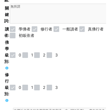
裁:
關
鍵
詞:
讀
學佛者
修行者
一般讀者
真佛行者
者:
初皈依者
佛
學
級
0
1
2
3
別:
修
行
級
0
1
2
3
別: