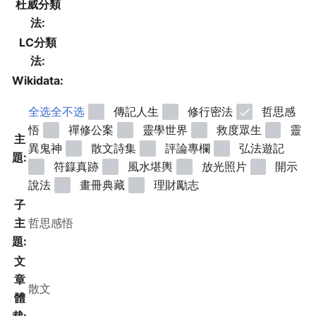
杜威分類
法:
LC分類
法:
Wikidata:
全选
全不选
傳記人生
修行密法
哲思感
悟
禪修公案
靈學世界
救度眾生
靈
主
異鬼神
散文詩集
評論專欄
弘法遊記
題:
符籙真跡
風水堪輿
放光照片
開示
說法
畫冊典藏
理財勵志
子
主
題:
文
章
體