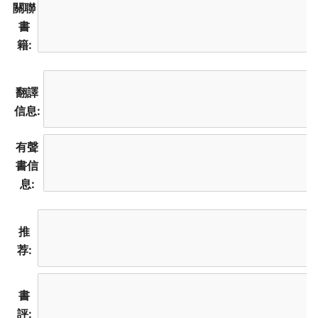
關聯
書
籍:
翻譯
信息:
有聲
書信
息:
推
荐:
書
評: