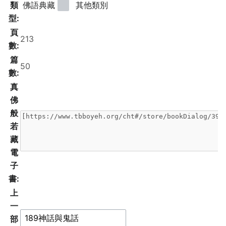
類
佛語典藏
其他類別
型:
頁
數:
篇
數:
真
佛
般
若
藏
電
子
書:
上
一
部