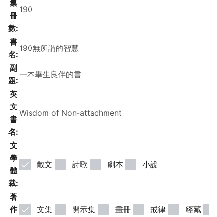
集
冊
數:
書
名:
副
題:
英
文
書
名:
文
學
散文
詩歌
劇本
小說
體
裁:
著
作
文集
開示集
畫冊
戒律
經藏