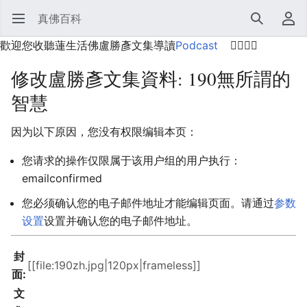
真佛百科
打开主菜单
搜索
用户菜单
歡迎您收聽蓮生活佛盧勝彥文集導讀
Podcast
🙋‍♂️🙋‍♀️
修改盧勝彥文集資料: 190無所謂的
智慧
因为以下原因，您没有权限编辑本页：
您请求的操作仅限属于该用户组的用户执行：
emailconfirmed
您必须确认您的电子邮件地址才能编辑页面。请通过
参数
设置
设置并确认您的电子邮件地址。
封
面:
文