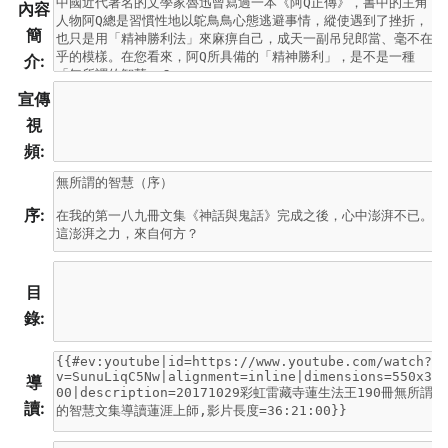
內容
簡
介:
宣傳
視
頻:
序:
目
錄:
導
讀: