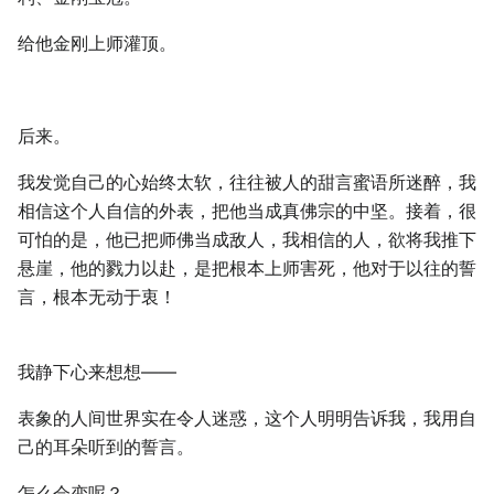
给他金刚上师灌顶。
后来。
我发觉自己的心始终太软，往往被人的甜言蜜语所迷醉，我
相信这个人自信的外表，把他当成真佛宗的中坚。接着，很
可怕的是，他已把师佛当成敌人，我相信的人，欲将我推下
悬崖，他的戮力以赴，是把根本上师害死，他对于以往的誓
言，根本无动于衷！
我静下心来想想——
表象的人间世界实在令人迷惑，这个人明明告诉我，我用自
己的耳朵听到的誓言。
怎么会变呢？