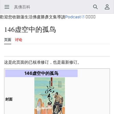
真佛百科
打开主菜单
搜索
用户菜单
歡迎您收聽蓮生活佛盧勝彥文集導讀
Podcast
🙋‍♂️🙋‍♀️
146虚空中的孤鸟
页面
讨论
语言
监视
历史
编辑
更多
这是此页面的已核准修订，也是最新修订。
146虚空中的孤鸟
封面