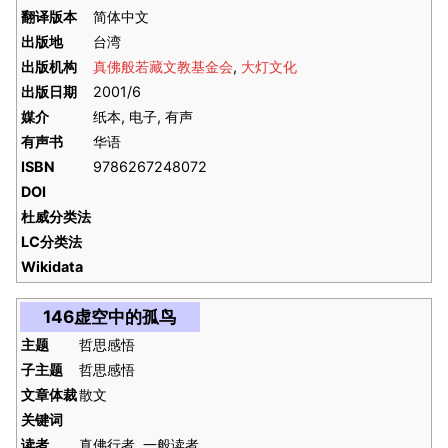
翻译版本
简体中文
出版地
台湾
出版机构
真佛般若藏文教基金会
,
大灯文化
出版日期
2001/6
媒介
纸本, 电子, 有声
有声书
华语
ISBN
9786267248072
DOI
杜威分类法
LC分类法
Wikidata
146虚空中的孤鸟
主题
哲思感悟
子主题
哲思感悟
文章体裁
散文
关键词
读者
真佛行者, 一般读者