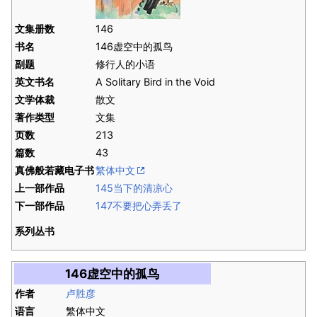
文集册数
146
书名
146虚空中的孤鸟
副题
修行人的小语
英文书名
A Solitary Bird in the Void
文学体裁
散文
著作类型
文集
页数
213
篇数
43
真佛般若藏电子书
繁体中文
上一部作品
145当下的清凉心
下一部作品
147不要把心弄丢了
系列丛书
146虚空中的孤鸟
作者
卢胜彦
语言
繁体中文