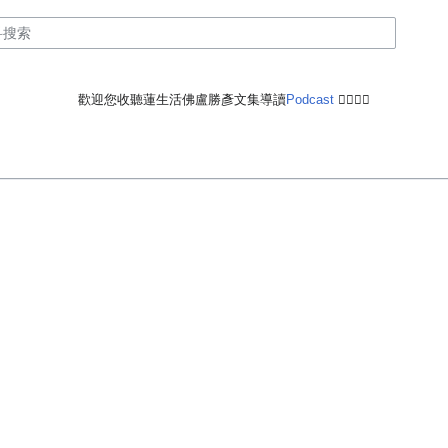
歡迎您收聽蓮生活佛盧勝彥文集導讀
Podcast
🙋‍♂️🙋‍♀️