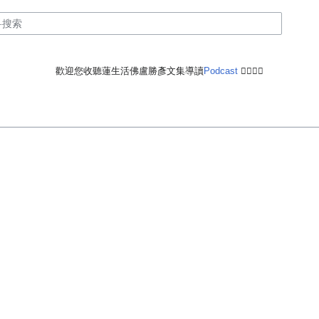
歡迎您收聽蓮生活佛盧勝彥文集導讀
Podcast
🙋‍♂️🙋‍♀️