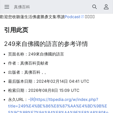
真佛百科
打开主菜单
搜索
用户菜单
歡迎您收聽蓮生活佛盧勝彥文集導讀
Podcast
🙋‍♂️🙋‍♀️
引用此页
249來自佛國的語言的参考详情
页面名称：249來自佛國的語言
作者：真佛百科贡献者
出版者：真佛百科，。
最后版本日期：2024年02月14日 04:41 UTC
检索日期：2026年08月8日 15:09 UTC
永久URL：
-{R|https://tbpedia.org/w/index.php?
title=249%E4%BE%86%E8%87%AA%E4%BD%9B%E
5%9C%8B%E7%9A%84%E8%AA%9E%E8%A8%80&o