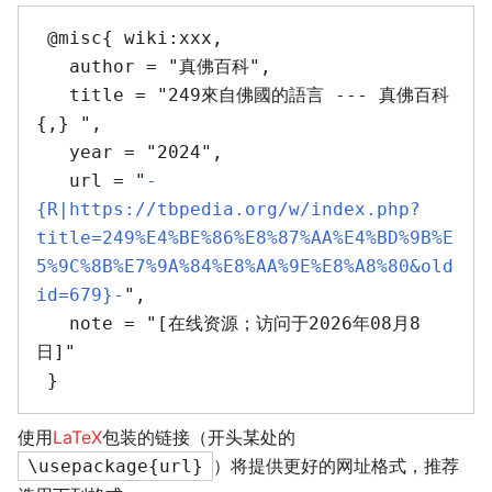
 @misc{ wiki:xxx,

   author = "真佛百科",

   title = "249來自佛國的語言 --- 真佛百科
{,} ",

   year = "2024",

   url = "
-
{R|https://tbpedia.org/w/index.php?
title=249%E4%BE%86%E8%87%AA%E4%BD%9B%E
5%9C%8B%E7%9A%84%E8%AA%9E%E8%A8%80&old
id=679}-
",

   note = "[在线资源；访问于2026年08月8
日]"

使用
LaTeX
包装的链接（开头某处的
）将提供更好的网址格式，推荐
\usepackage{url}