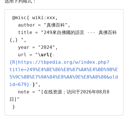
选用下列格式：
 @misc{ wiki:xxx,

   author = "真佛百科",

   title = "249來自佛國的語言 --- 真佛百科
{,} ",

   year = "2024",

   url = "
\url{
-
{R|https://tbpedia.org/w/index.php?
title=249%E4%BE%86%E8%87%AA%E4%BD%9B%E
5%9C%8B%E7%9A%84%E8%AA%9E%E8%A8%80&old
id=679}-
}
",

   note = "[在线资源；访问于2026年08月8
日]"
