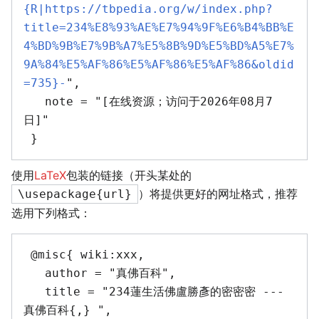
{R|https://tbpedia.org/w/index.php?
title=234%E8%93%AE%E7%94%9F%E6%B4%BB%E
4%BD%9B%E7%9B%A7%E5%8B%9D%E5%BD%A5%E7%
9A%84%E5%AF%86%E5%AF%86%E5%AF%86&oldid
=735}-
",

   note = "[在线资源；访问于2026年08月7
日]"

使用
LaTeX
包装的链接（开头某处的
）将提供更好的网址格式，推荐
\usepackage{url}
选用下列格式：
 @misc{ wiki:xxx,

   author = "真佛百科",

   title = "234蓮生活佛盧勝彥的密密密 --- 
真佛百科{,} ",
