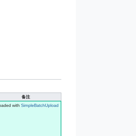
备注
oaded with
SimpleBatchUpload