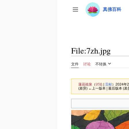
跳
真佛百科
转
开关侧边栏
到
内
容
File
:
7zh.jpg
文件
讨论
不转换
蓮花祖泉
（
讨论
|
贡献
）
2024年2
(差异) ←上一版本 | 最后版本 (差异