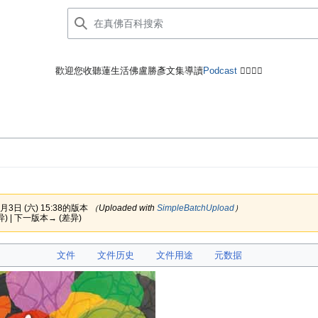
歡迎您收聽蓮生活佛盧勝彥文集導讀
Podcast
🙋‍♂️🙋‍♀️
月3日 (六) 15:38的版本
（Uploaded with
SimpleBatchUpload
）
) | 下一版本→ (差异)
文件
文件历史
文件用途
元数据