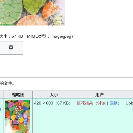
件大小：67 KB，MIME类型：
image/jpeg
）
刻的文件。
缩⁠略⁠图
大小
用户
420 × 600
（67 KB）
蓮花祖泉
（
讨论
|
贡献
）
Upl
8