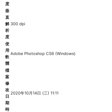
度
垂
直
解
300 dpi
析
度
使
用
Adobe Photoshop CS6 (Windows)
軟
體
檔
案
修
改
2020年10月14日 (三) 11:11
日
期
時