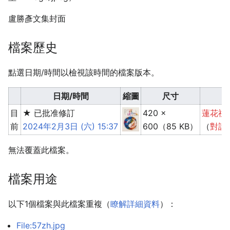
盧勝彥文集封面
檔案歷史
點選日期/時間以檢視該時間的檔案版本。
日期/時間
縮⁠圖
尺寸
目
★ 已批准修訂
420 ×
蓮花祖
前
2024年2月3日 (六) 15:37
600
（85 KB）
（
對話
無法覆蓋此檔案。
檔案用途
以下1個檔案與此檔案重複（
瞭解詳細資料
）：
File:57zh.jpg