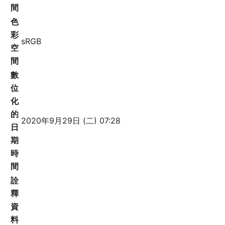
間
色
彩
sRGB
空
間
數
位
化
的
2020年9月29日 (二) 07:28
日
期
時
間
詮
釋
資
料