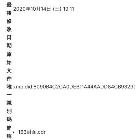
最
2020年10月14日 (三) 19:11
後
修
改
日
期
原
始
文
件
唯
xmp.did:8090B4C2CA0DEB11A44AADD84CB93290
一
識
別
碼
簡
163封面.cdr
稱