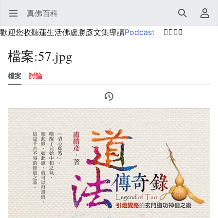
真佛百科
開啟主選單
搜尋
使用者選單
歡迎您收聽蓮生活佛盧勝彥文集導讀
Podcast
🙋‍♂️🙋‍♀️
檔案
:
57.jpg
檔案
討論
語言
監視
歷史
編輯
更多