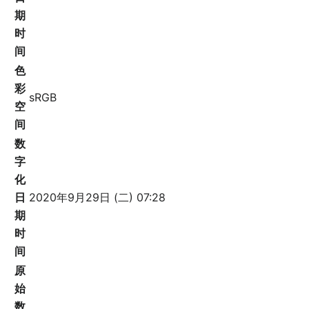
期
时
间
色
彩
sRGB
空
间
数
字
化
日
2020年9月29日 (二) 07:28
期
时
间
原
始
数