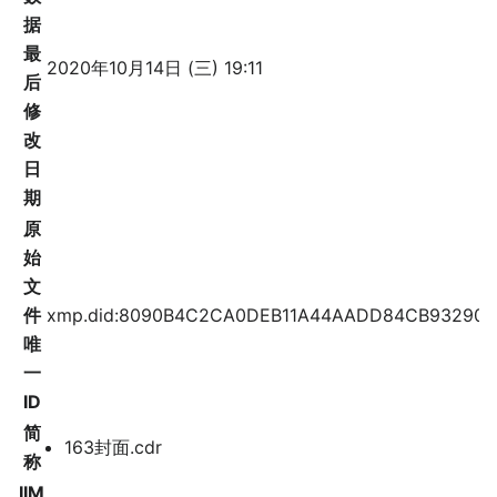
据
最
2020年10月14日 (三) 19:11
后
修
改
日
期
原
始
文
件
xmp.did:8090B4C2CA0DEB11A44AADD84CB93290
唯
一
ID
简
163封面.cdr
称
IIM