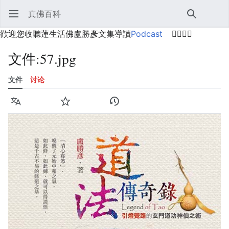
真佛百科
打开主菜单
搜索
用户菜单
歡迎您收聽蓮生活佛盧勝彥文集導讀
Podcast
🙋‍♂️🙋‍♀️
文件
:
57.jpg
文件
讨论
语言
监视
历史
编辑
更多