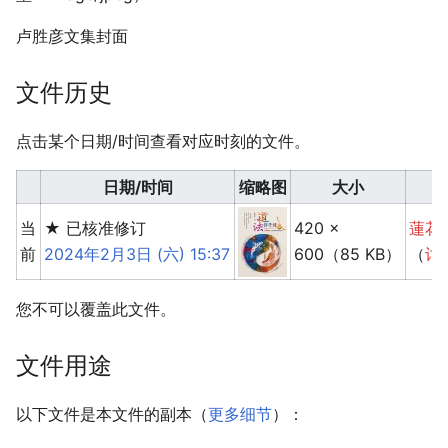
卢胜彦文集封面
文件历史
点击某个日期/时间查看对应时刻的文件。
日期/时间
缩⁠略⁠图
大小
当
★ 已核准修订
420 ×
蓮花
前
2024年2月3日 (六) 15:37
600
（85 KB）
（
讨
您不可以覆盖此文件。
文件用途
以下文件是本文件的副本（
更多细节
）：