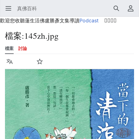
真佛百科
開啟主選單
搜尋
使用者選單
歡迎您收聽蓮生活佛盧勝彥文集導讀
Podcast
🙋‍♂️🙋‍♀️
檔案
:
145zh.jpg
檔案
討論
語言
監視
歷史
編輯
更多