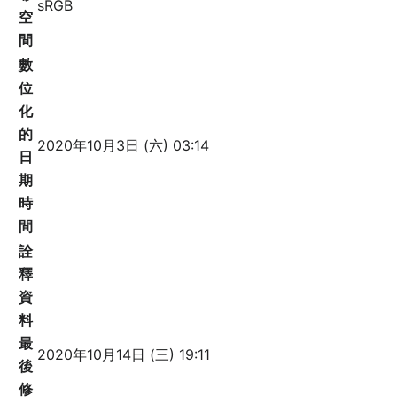
sRGB
空
間
數
位
化
的
2020年10月3日 (六) 03:14
日
期
時
間
詮
釋
資
料
最
2020年10月14日 (三) 19:11
後
修