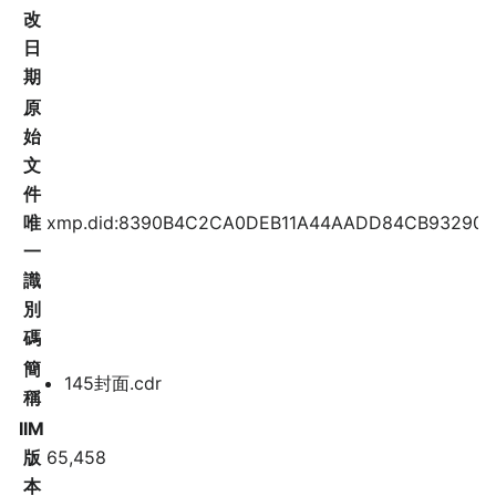
改
日
期
原
始
文
件
唯
xmp.did:8390B4C2CA0DEB11A44AADD84CB93290
一
識
別
碼
簡
145封面.cdr
稱
IIM
版
65,458
本