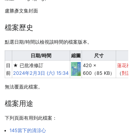
盧勝彥文集封面
檔案歷史
點選日期/時間以檢視該時間的檔案版本。
日期/時間
縮⁠圖
尺寸
目
★ 已批准修訂
420 ×
蓮花祖
前
2024年2月3日 (六) 15:34
600
（85 KB）
（
對話
無法覆蓋此檔案。
檔案用途
下列頁面有用到此檔案：
145當下的清涼心