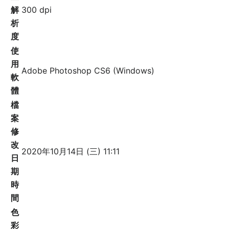
解
300 dpi
析
度
使
用
Adobe Photoshop CS6 (Windows)
軟
體
檔
案
修
改
2020年10月14日 (三) 11:11
日
期
時
間
色
彩