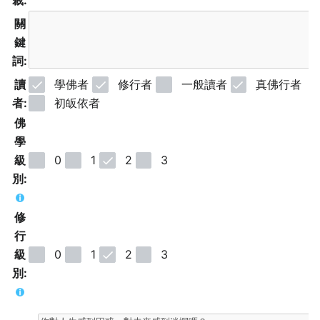
裁:
關
鍵
詞:
讀
學佛者
修行者
一般讀者
真佛行者
者:
初皈依者
佛
學
級
0
1
2
3
別:
修
行
級
0
1
2
3
別: