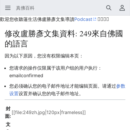
真佛百科
打开主菜单
搜索
用户菜单
歡迎您收聽蓮生活佛盧勝彥文集導讀
Podcast
🙋‍♂️🙋‍♀️
修改盧勝彥文集資料: 249來自佛國
的語言
因为以下原因，您没有权限编辑本页：
您请求的操作仅限属于该用户组的用户执行：
emailconfirmed
您必须确认您的电子邮件地址才能编辑页面。请通过
参数
设置
设置并确认您的电子邮件地址。
封
面:
文