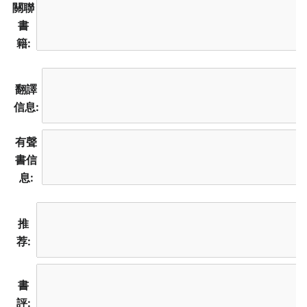
關聯
書
籍:
翻譯
信息:
有聲
書信
息:
推
荐:
書
評: