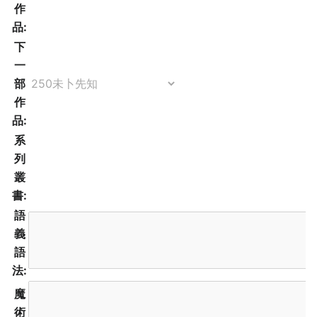
作
品:
下
一
部
作
品:
系
列
叢
書:
語
義
語
法:
魔
術