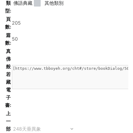
類
佛語典藏
其他類別
型:
頁
數:
篇
數:
真
佛
般
若
藏
電
子
書:
上
一
部