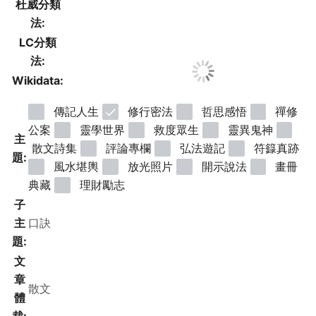
杜威分類
法:
LC分類
法:
Wikidata:
傳記人生
修行密法
哲思感悟
禪修
公案
靈學世界
救度眾生
靈異鬼神
主
散文詩集
評論專欄
弘法遊記
符籙真跡
題:
風水堪輿
放光照片
開示說法
畫冊
典藏
理財勵志
子
主
題:
文
章
體