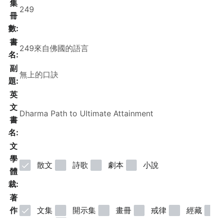
集
冊
數:
書
名:
副
題:
英
文
書
名:
文
學
散文
詩歌
劇本
小說
體
裁:
著
作
文集
開示集
畫冊
戒律
經藏