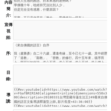
內容
簡
介:
宣傳
視
頻:
序:
目
錄:
導
讀: