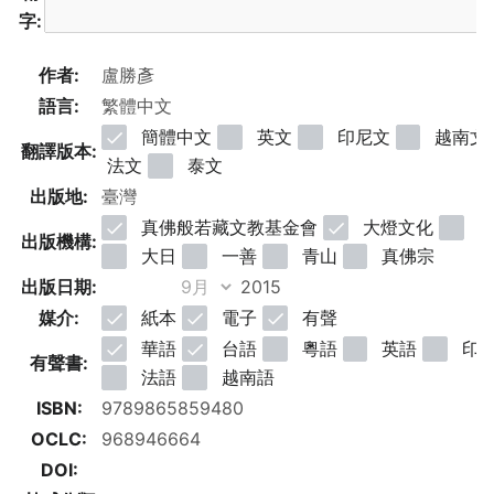
字:
作者:
語言:
簡體中文
英文
印尼文
越南文
翻譯版本:
法文
泰文
出版地:
真佛般若藏文教基金會
大燈文化
明
出版機構:
大日
一善
青山
真佛宗
出版日期:
媒介:
紙本
電子
有聲
華語
台語
粵語
英語
印
有聲書:
法語
越南語
ISBN:
OCLC:
DOI: