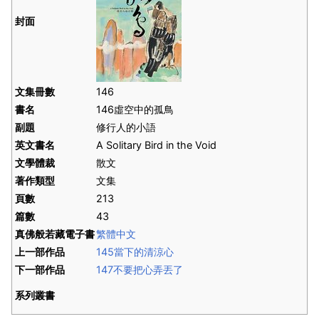
封面
文集冊數
146
書名
146虛空中的孤鳥
副題
修行人的小語
英文書名
A Solitary Bird in the Void
文學體裁
散文
著作類型
文集
頁數
213
篇數
43
真佛般若藏電子書
繁體中文
上一部作品
145當下的清涼心
下一部作品
147不要把心弄丟了
系列叢書