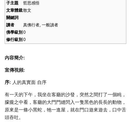
子主題
哲思感悟
文章體裁
散文
關鍵詞
讀者
真佛行者, 一般讀者
佛學級別
0
修行級別
0
內容簡介:
宣傳視頻:
序:
人的真實面 自序
有一天的下午，我坐在客廳的沙發，突然之間打了一個盹，
朦朧之中看，客廳的大門門縫閃入一隻黑色的長長的動物，
原來是一條小黑蛇，牠一進屋，就在門口遊來遊去，口中舌
頭吞吐。