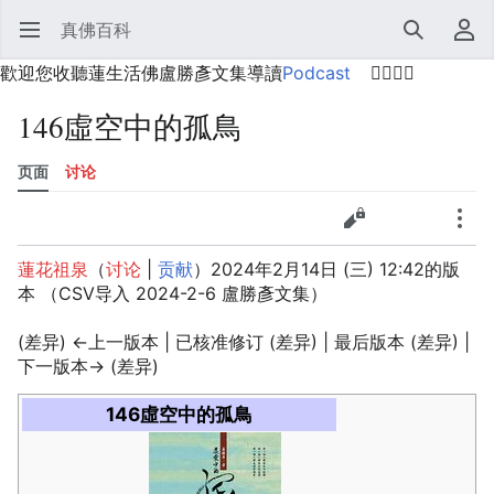
真佛百科
打开主菜单
搜索
用户菜单
歡迎您收聽蓮生活佛盧勝彥文集導讀
Podcast
🙋‍♂️🙋‍♀️
146虛空中的孤鳥
页面
讨论
语言
监视
历史
编辑
更多
蓮花祖泉
（
讨论
|
贡献
）
2024年2月14日 (三) 12:42的版
本
（CSV导入 2024-2-6 盧勝彥文集）
(差异) ←上一版本 | 已核准修订 (差异) | 最后版本 (差异) |
下一版本→ (差异)
146虛空中的孤鳥