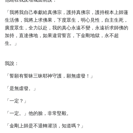
「我將我自己奉獻給真佛宗，護持真佛宗，護持根本上師蓮
生活佛，我將上求佛果，下度眾生，明心見性，自主生死，
廣度眾生，全力以赴，我的真心永遠不變，永遠祈求師佛的
加持，直達佛地，如果違背誓言，下金剛地獄，永不超
生。」
我說：
「誓願有誓昧三昧耶神守護，願無虛發！」
「是無虛發。」
「一定？」
「一定。」他的臉，非常堅毅。
「金剛上師是不退轉灌頂，知道嗎？」