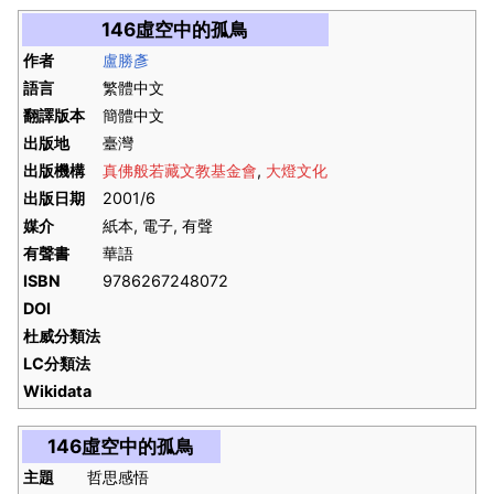
146虛空中的孤鳥
作者
盧勝彥
語言
繁體中文
翻譯版本
簡體中文
出版地
臺灣
出版機構
真佛般若藏文教基金會
,
大燈文化
出版日期
2001/6
媒介
紙本, 電子, 有聲
有聲書
華語
ISBN
9786267248072
DOI
杜威分類法
LC分類法
Wikidata
146虛空中的孤鳥
主題
哲思感悟