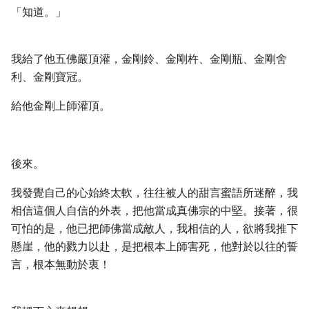
「知道。」
我給了他五佛嚴頂灌，金剛鈴、金剛杵、金剛瓶、金剛舍
利、金剛寶冠。
給他金剛上師灌頂。
後來。
我發覺自己的心始終太軟，往往被人的甜言蜜語所迷醉，我
相信這個人自信的外表，把他當成真佛宗的中堅。接著，很
可怕的是，他已把師佛當成敵人，我相信的人，欲將我推下
懸崖，他的戮力以赴，是把根本上師害死，他對於以往的誓
言，根本無動於衷！