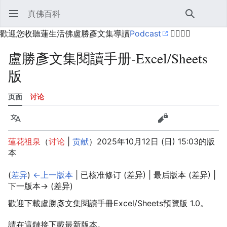
真佛百科
打开主菜单
搜索
用户菜单
歡迎您收聽蓮生活佛盧勝彥文集導讀
Podcast
🙋‍♂️🙋‍♀️
盧勝彥文集閱讀手册-Excel/Sheets
版
页面
讨论
语言
监视
历史
编辑
更多
蓮花祖泉
（
讨论
|
贡献
）
2025年10月12日 (日) 15:03的版
本
(
差异
)
←上一版本
| 已核准修订 (差异) | 最后版本 (差异) |
下一版本→ (差异)
歡迎下載盧勝彥文集閱讀手冊Excel/Sheets預覽版 1.0。
請在這鏈接下載最新版本。